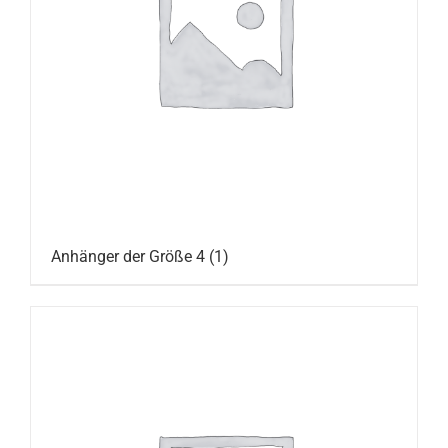
Anhänger der Größe 4
(1)