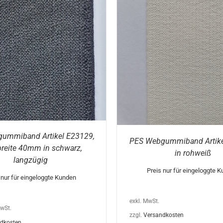
AUSFÜHRUNG WÄHLEN
DIESES
FÜHRUNG WÄHLEN
/
DETAILS
PRODUKT
WEIST
MEHRERE
VARIANTEN
AUF.
DIE
OPTIONEN
KÖNNEN
AUF
DER
PRODUKTSEITE
GEWÄHLT
WERDEN
ummiband Artikel E23129,
PES Webgummiband Artik
reite 40mm in schwarz,
in rohweiß
langzügig
Preis nur für eingeloggte 
 nur für eingeloggte Kunden
exkl. MwSt.
MwSt.
zzgl.
Versandkosten
dkosten