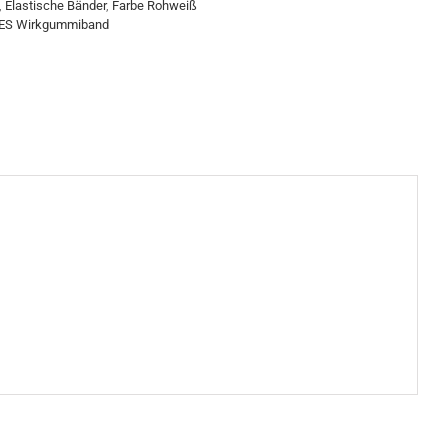
,
Elastische Bänder
,
Farbe Rohweiß
ES Wirkgummiband