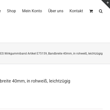
e
Shop
Mein Konto
Über uns
Kontakt
ES Wirkgummiband Artikel E75159, Bandbreite 40mm, in rohweiß, leichtzügig
reite 40mm, in rohweiß, leichtzügig