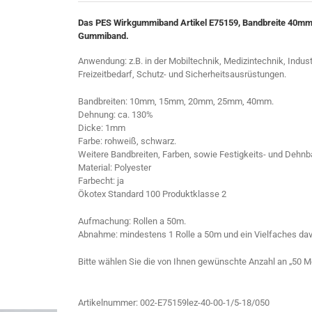
Das PES Wirkgummiband Artikel E75159, Bandbreite 40mm, in
Gummiband.
Anwendung: z.B. in der Mobiltechnik, Medizintechnik, Indus
Freizeitbedarf, Schutz- und Sicherheitsausrüstungen.
Bandbreiten: 10mm, 15mm, 20mm, 25mm, 40mm.
Dehnung: ca. 130%
Dicke: 1mm
Farbe: rohweiß, schwarz.
Weitere Bandbreiten, Farben, sowie Festigkeits- und Dehnba
Material: Polyester
Farbecht: ja
Ökotex Standard 100 Produktklasse 2
Aufmachung: Rollen a 50m.
Abnahme: mindestens 1 Rolle a 50m und ein Vielfaches dav
Bitte wählen Sie die von Ihnen gewünschte Anzahl an „50 Me
Artikelnummer:
002-E75159lez-40-00-1/5-18/050