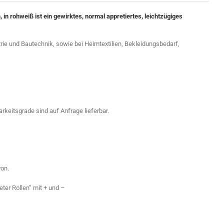
 rohweiß ist ein gewirktes, normal appretiertes, leichtzügiges
trie und Bautechnik, sowie bei Heimtextilien, Bekleidungsbedarf,
rkeitsgrade sind auf Anfrage lieferbar.
on.
ter Rollen“ mit + und –