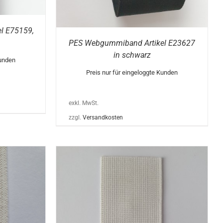
PRODUKTSEITE
GEWÄHLT
WERDEN
l E75159,
PES Webgummiband Artikel E23627
in schwarz
Kunden
Preis nur für eingeloggte Kunden
exkl. MwSt.
zzgl.
Versandkosten