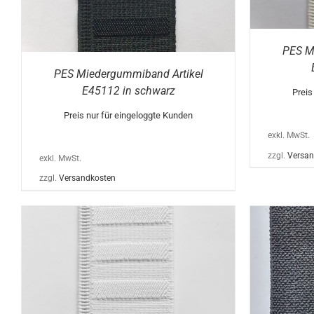
PRODUKTSEITE
GEWÄHLT
E
WERDEN
PES M
PES Miedergummiband Artikel
E45112 in schwarz
Preis
Preis nur für eingeloggte Kunden
exkl. MwSt.
zzgl.
Versan
exkl. MwSt.
zzgl.
Versandkosten