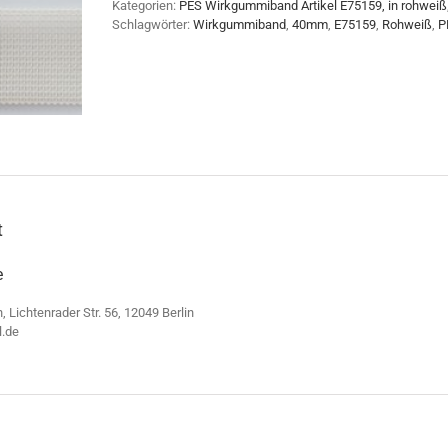
Kategorien:
PES Wirkgummiband Artikel E75159, in rohweiß
Schlagwörter:
Wirkgummiband
,
40mm
,
E75159
,
Rohweiß
,
P
t
e
n, Lichtenrader Str. 56, 12049 Berlin
l.de