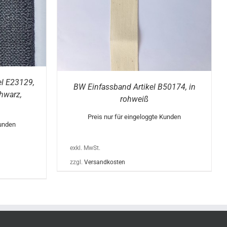
AUF.
DIE
OPTIONEN
KÖNNEN
AUF
DER
PRODUKTSEITE
GEWÄHLT
WERDEN
l E23129,
BW Einfassband Artikel B50174, in
hwarz,
rohweiß
Preis nur für eingeloggte Kunden
Kunden
exkl. MwSt.
zzgl.
Versandkosten