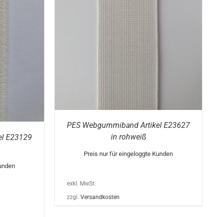
DIESES
/
DETAILS
PRODUKT
WEIST
MEHRERE
VARIANTEN
AUF.
DIE
OPTIONEN
KÖNNEN
AUF
DER
PRODUKTSEITE
GEWÄHLT
WERDEN
PES Webgummiband Artikel E23627
in rohweiß
el E23129
Preis nur für eingeloggte Kunden
Kunden
exkl. MwSt.
zzgl.
Versandkosten