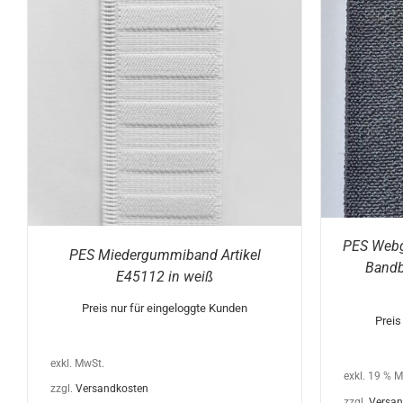
IN DEN WARENKORB
/
DETAILS
AUS
E
PES Webg
PES Miedergummiband Artikel
Bandb
E45112 in weiß
Preis nur für eingeloggte Kunden
Preis
exkl. MwSt.
exkl. 19 % 
zzgl.
Versandkosten
zzgl.
Versan