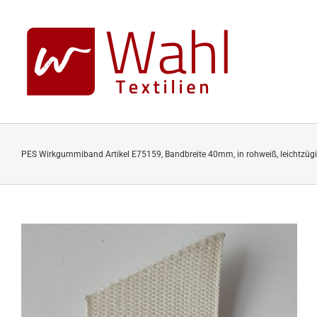
Skip
to
content
PES Wirkgummiband Artikel E75159, Bandbreite 40mm, in rohweiß, leichtzüg