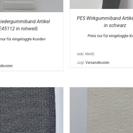
GEWÄHLT
WERDEN
PES Wirkgummiband Artike
iedergummiband Artikel
in schwarz
E45112 in rohweiß
Preis nur für eingeloggte 
 nur für eingeloggte Kunden
exkl. MwSt.
zzgl.
Versandkosten
dkosten