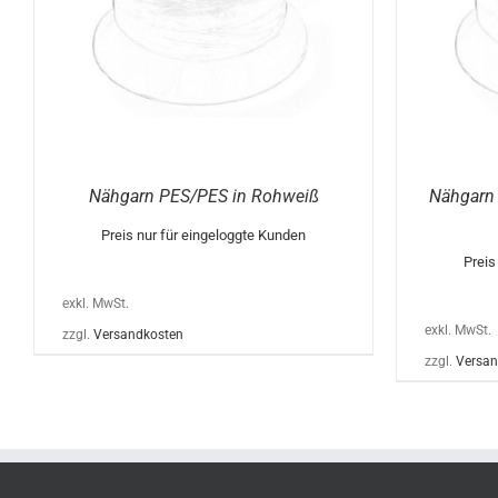
VARIANTEN
AUF.
DIE
OPTIONEN
KÖNNEN
AUF
DER
E
PRODUKTSEITE
GEWÄHLT
WERDEN
Nähgarn PES/PES in Rohweiß
Nähgarn B
Preis nur für eingeloggte Kunden
Preis
exkl. MwSt.
exkl. MwSt.
zzgl.
Versandkosten
zzgl.
Versan