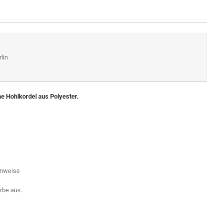
lin
ne Hohlkordel aus Polyester.
enweise
rbe aus.