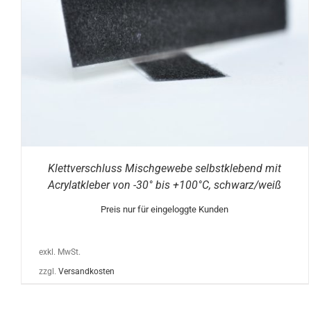
DIESES
AUSFÜHRUNG WÄHLEN
/
DETAILS
PRODUKT
WEIST
MEHRERE
VARIANTEN
AUF.
DIE
OPTIONEN
KÖNNEN
AUF
DER
PRODUKTSEITE
Klettverschluss Mischgewebe selbstklebend mit
GEWÄHLT
Acrylatkleber von -30° bis +100°C, schwarz/weiß
WERDEN
Preis nur für eingeloggte Kunden
exkl. MwSt.
zzgl.
Versandkosten