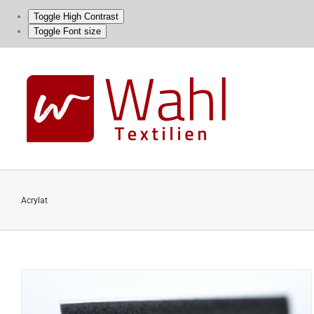
Toggle High Contrast
Toggle Font size
Skip
to
content
Acrylat