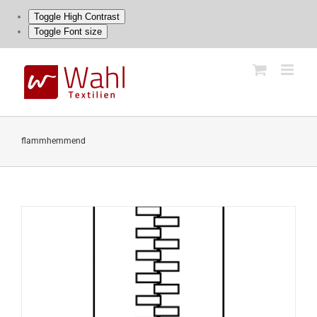
Toggle High Contrast
Toggle Font size
Skip
to
content
flammhemmend