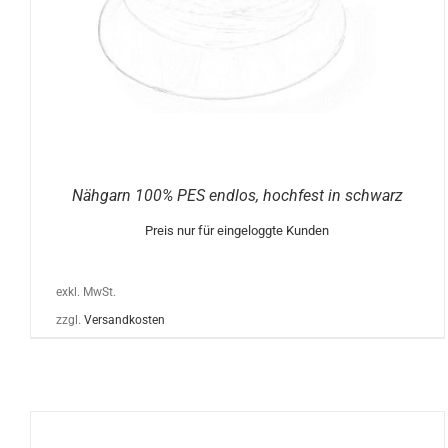
OPTIONEN
KÖNNEN
AUF
DER
PRODUKTSEITE
GEWÄHLT
WERDEN
Nähgarn 100% PES endlos, hochfest in schwarz
Preis nur für eingeloggte Kunden
exkl. MwSt.
zzgl.
Versandkosten