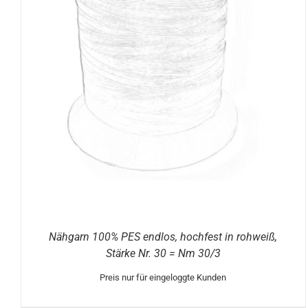
DIESES
AUSFÜHRUNG WÄHLEN
/
DETAILS
PRODUKT
WEIST
MEHRERE
VARIANTEN
AUF.
DIE
OPTIONEN
KÖNNEN
AUF
DER
PRODUKTSEITE
GEWÄHLT
WERDEN
Nähgarn 100% PES endlos, hochfest in rohweiß,
Stärke Nr. 30 = Nm 30/3
Preis nur für eingeloggte Kunden