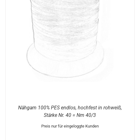
DIESES
AUSFÜHRUNG WÄHLEN
/
DETAILS
PRODUKT
WEIST
MEHRERE
VARIANTEN
AUF.
DIE
OPTIONEN
KÖNNEN
AUF
DER
PRODUKTSEITE
GEWÄHLT
WERDEN
Nähgarn 100% PES endlos, hochfest in rohweiß,
Stärke Nr. 40 = Nm 40/3
Preis nur für eingeloggte Kunden