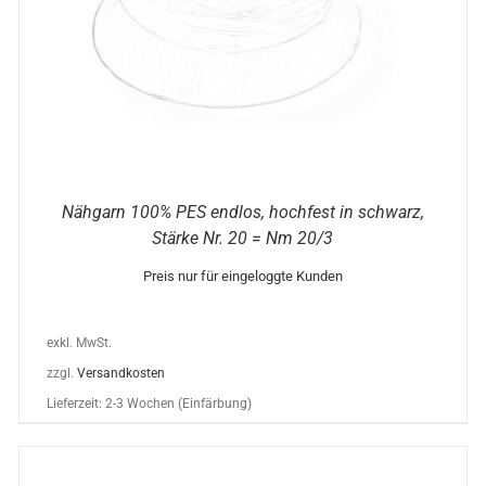
OPTIONEN
KÖNNEN
AUF
DER
PRODUKTSEITE
GEWÄHLT
WERDEN
Nähgarn 100% PES endlos, hochfest in schwarz,
Stärke Nr. 20 = Nm 20/3
Preis nur für eingeloggte Kunden
exkl. MwSt.
zzgl.
Versandkosten
Lieferzeit:
2-3 Wochen (Einfärbung)