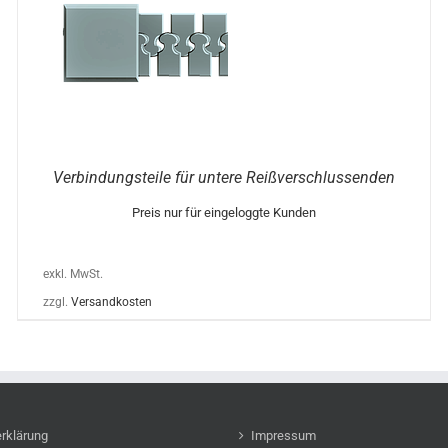
S
UKT
T
ERE
ANTEN
ONEN
EN
Verbindungsteile für untere Reißverschlussenden
UKTSEITE
Preis nur für eingeloggte Kunden
HLT
EN
exkl. MwSt.
zzgl.
Versandkosten
rklärung
Impressum