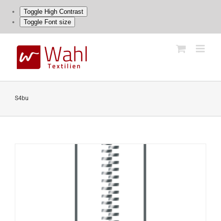
Toggle High Contrast
Toggle Font size
Skip
to
content
S4bu