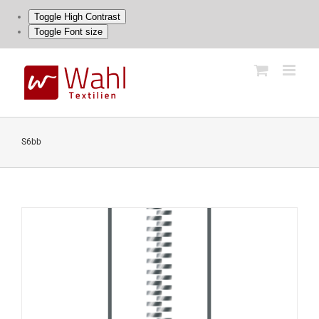
Toggle High Contrast
Toggle Font size
Skip
to
content
S6bb