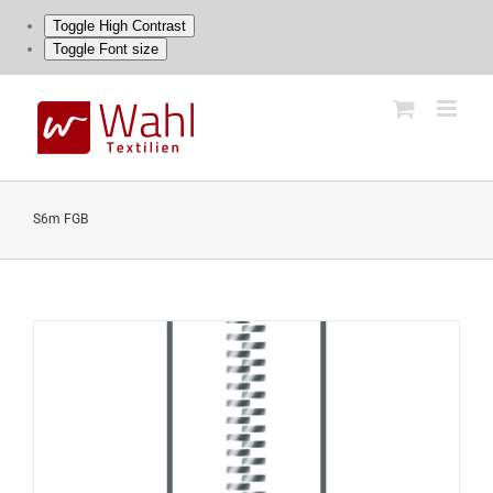
Toggle High Contrast
Toggle Font size
Skip
to
content
S6m FGB