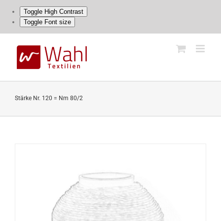
Toggle High Contrast
Toggle Font size
Skip
to
content
Stärke Nr. 120 = Nm 80/2