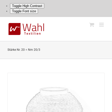
Toggle High Contrast
Toggle Font size
Skip
to
content
Stärke Nr. 20 = Nm 20/3