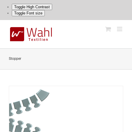
Toggle High Contrast
Toggle Font size
Skip
to
content
Stopper
SES
ODUKT
IST
HRERE
RIANTEN