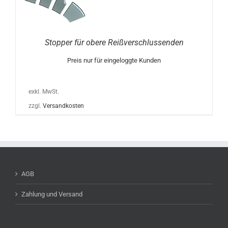
.
TIONEN
NNEN
F
Stopper für obere Reißverschlussenden
R
ODUKTSEITE
Preis nur für eingeloggte Kunden
WÄHLT
RDEN
exkl. MwSt.
zzgl.
Versandkosten
AGB
Zahlung und Versand