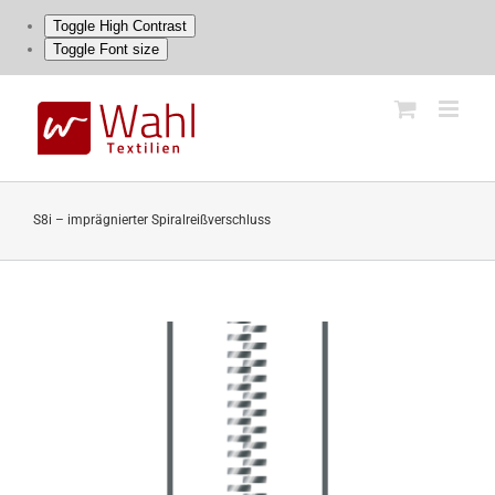
Toggle High Contrast
Toggle Font size
Skip
to
content
S8i – imprägnierter Spiralreißverschluss