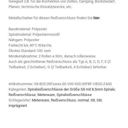
Geeignet z.B. für die Konfektion von Zelten, Camping, Bootsbedarf,
Planen, technische Einsatzzwecke, etc.
Metallschieber für diesen Reißverschluss finden Sie
hier
.
Bandmaterial: Polyester
Spiralmaterial: Polyestermonofil
Nähgarn: Polyester
Farbecht bis 40°C Wäsche.
Ökotex Standard 100: nein
Mindestabnahme: 2 Rollen a 50m, danach rollenweise.
Auch als geschnittener Reißverschluss als Typ A, B, C, D, F, E (2
Teilbarkeit, 2 Schieber), G (2 Teilbarkeit, 4 Schieber) lieferbar.
Artikelnummer:
S8-B20.00Fxxxxx.00-V00-S00.00FBF-OB20-ZA00
Kategorien:
Spiralreißverschlüsse der Größe S8 mit 8,5mm Spirale
,
Reißverschlüsse
,
Meterware
,
Spiralreißverschlüsse
Schlagwörter:
Meterware
,
Reißverschluss
,
normal
,
S8
,
S8i
,
imprägniert