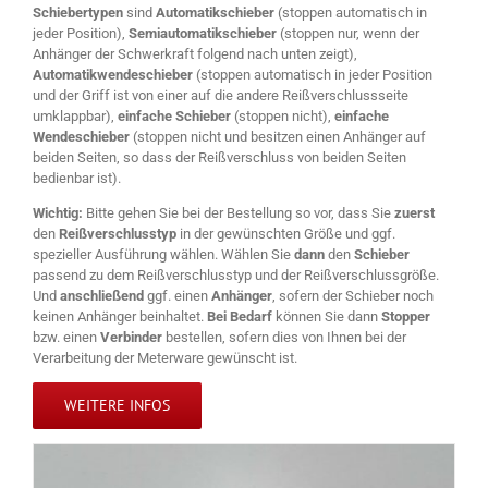
Schiebertypen
sind
Automatikschieber
(stoppen automatisch in
jeder Position),
Semiautomatikschieber
(stoppen nur, wenn der
Anhänger der Schwerkraft folgend nach unten zeigt),
Automatikwendeschieber
(stoppen automatisch in jeder Position
und der Griff ist von einer auf die andere Reißverschlussseite
umklappbar),
einfache Schieber
(stoppen nicht),
einfache
Wendeschieber
(stoppen nicht und besitzen einen Anhänger auf
beiden Seiten, so dass der Reißverschluss von beiden Seiten
bedienbar ist).
Wichtig:
Bitte gehen Sie bei der Bestellung so vor, dass Sie
zuerst
den
Reißverschlusstyp
in der gewünschten Größe und ggf.
spezieller Ausführung wählen. Wählen Sie
dann
den
Schieber
passend zu dem Reißverschlusstyp und der Reißverschlussgröße.
Und
anschließend
ggf. einen
Anhänger
, sofern der Schieber noch
keinen Anhänger beinhaltet.
Bei Bedarf
können Sie dann
Stopper
bzw. einen
Verbinder
bestellen, sofern dies von Ihnen bei der
Verarbeitung der Meterware gewünscht ist.
WEITERE INFOS