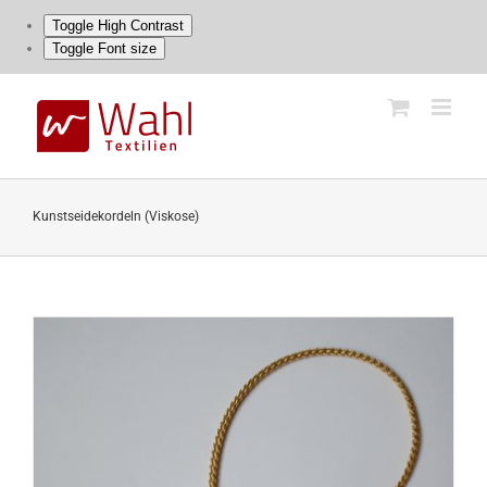
Toggle High Contrast
Toggle Font size
Skip
to
content
Kunstseidekordeln (Viskose)