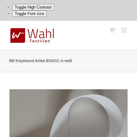
Toggle High Contrast
Toggle Font size
Skip
to
content
BW Köperband Artikel B36032, in weiß