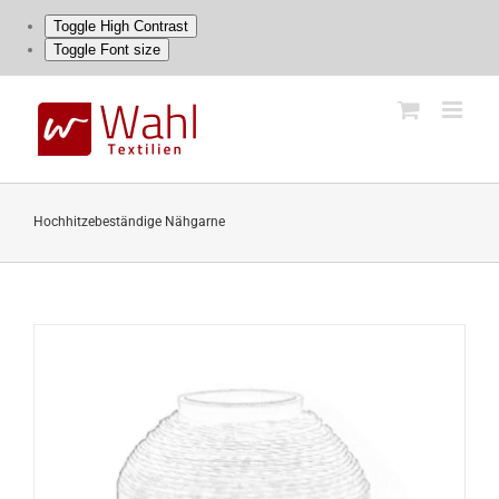
Toggle High Contrast
Toggle Font size
Skip
to
content
Hochhitzebeständige Nähgarne