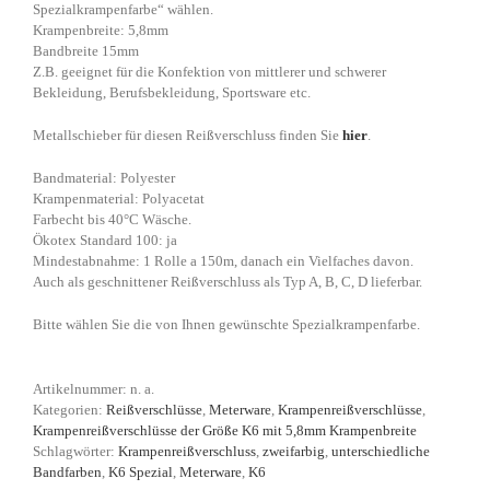
Spezialkrampenfarbe“ wählen.
Krampenbreite: 5,8mm
Bandbreite 15mm
Z.B. geeignet für die Konfektion von mittlerer und schwerer
Bekleidung, Berufsbekleidung, Sportsware etc.
Metallschieber für diesen Reißverschluss finden Sie
hier
.
Bandmaterial: Polyester
Krampenmaterial: Polyacetat
Farbecht bis 40°C Wäsche.
Ökotex Standard 100: ja
Mindestabnahme: 1 Rolle a 150m, danach ein Vielfaches davon.
Auch als geschnittener Reißverschluss als Typ A, B, C, D lieferbar.
Bitte wählen Sie die von Ihnen gewünschte Spezialkrampenfarbe.
Artikelnummer:
n. a.
Kategorien:
Reißverschlüsse
,
Meterware
,
Krampenreißverschlüsse
,
Krampenreißverschlüsse der Größe K6 mit 5,8mm Krampenbreite
Schlagwörter:
Krampenreißverschluss
,
zweifarbig
,
unterschiedliche
Bandfarben
,
K6 Spezial
,
Meterware
,
K6