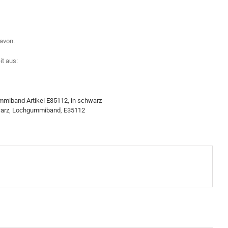
avon.
t aus:
miband Artikel E35112, in schwarz
arz
,
Lochgummiband
,
E35112