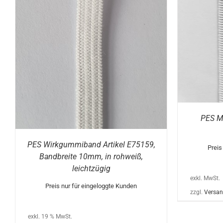
DIESES
AUSFÜHRUNG WÄHLEN
/
DETAILS
PRODUKT
AUS
WEIST
MEHRERE
VARIANTEN
AUF.
DIE
OPTIONEN
KÖNNEN
AUF
DER
PRODUKTSEITE
GEWÄHLT
WERDEN
PES M
PES Wirkgummiband Artikel E75159,
Preis
Bandbreite 10mm, in rohweiß,
leichtzügig
exkl. MwSt.
Preis nur für eingeloggte Kunden
zzgl.
Versan
exkl. 19 % MwSt.