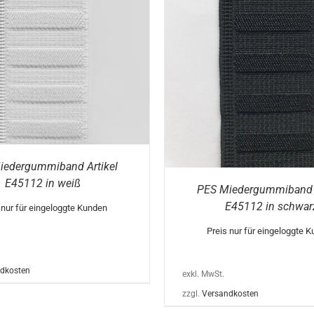
AUSFÜHRUNG WÄHLEN
DIESES
FÜHRUNG WÄHLEN
/
DETAILS
PRODUKT
WEIST
MEHRERE
VARIANTEN
AUF.
DIE
OPTIONEN
KÖNNEN
AUF
DER
PRODUKTSEITE
GEWÄHLT
WERDEN
iedergummiband Artikel
E45112 in weiß
PES Miedergummiband A
E45112 in schwar
 nur für eingeloggte Kunden
Preis nur für eingeloggte 
dkosten
exkl. MwSt.
zzgl.
Versandkosten