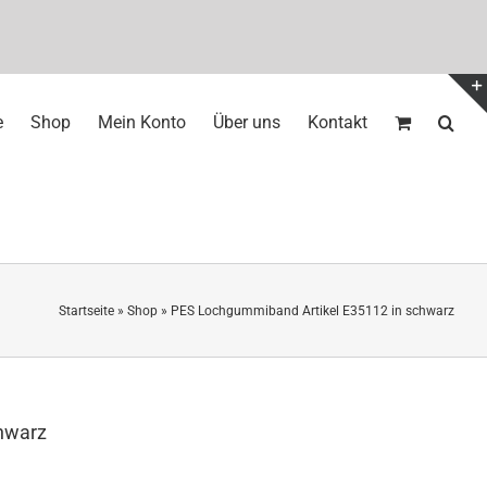
e
Shop
Mein Konto
Über uns
Kontakt
Startseite
»
Shop
»
PES Lochgummiband Artikel E35112 in schwarz
hwarz