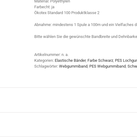
Material: Polyethylen
Farbecht: ja
Ökotex Standard 100 Produktklasse 2
Abnahme: mindestens 1 Spule a 100m und ein Vielfaches d
Bitte wählen Sie die gewünschte Bandbreite und Dehnbarkei
Artikelnummer:
n. a.
Kategorien:
Elastische Bänder
,
Farbe Schwarz
,
PES Lochgum
Schlagwörter:
Webgummiband
,
PES Webgummiband
,
Schw