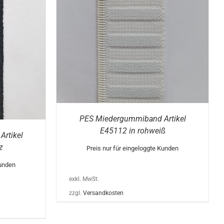
DIESES
/
DETAILS
PRODUKT
WEIST
MEHRERE
VARIANTEN
AUF.
DIE
OPTIONEN
KÖNNEN
AUF
DER
PRODUKTSEITE
GEWÄHLT
WERDEN
PES Miedergummiband Artikel
E45112 in rohweiß
rtikel
z
Preis nur für eingeloggte Kunden
Kunden
exkl. MwSt.
zzgl.
Versandkosten