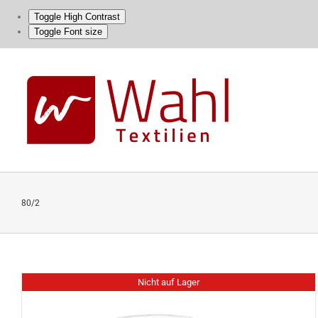
Toggle High Contrast
Toggle Font size
Skip
to
content
80/2
Nicht auf Lager