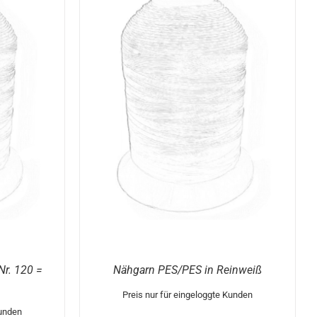
DIESES
/
DETAILS
PRODUKT
WEIST
MEHRERE
VARIANTEN
AUF.
DIE
OPTIONEN
KÖNNEN
AUF
DER
PRODUKTSEITE
GEWÄHLT
WERDEN
Nr. 120 =
Nähgarn PES/PES in Reinweiß
Preis nur für eingeloggte Kunden
Kunden