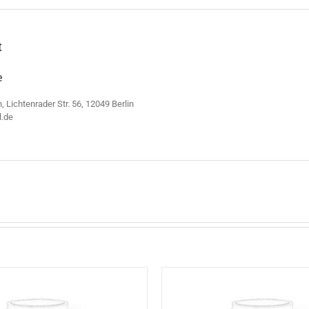
t
e
n, Lichtenrader Str. 56, 12049 Berlin
l.de