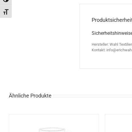
Toggle High Contrast
Toggle Font size
Produktsicherhei
Sicherheitshinweis
Hersteller: Wahl Textilie
Kontakt: info@erichwah
Ähnliche Produkte