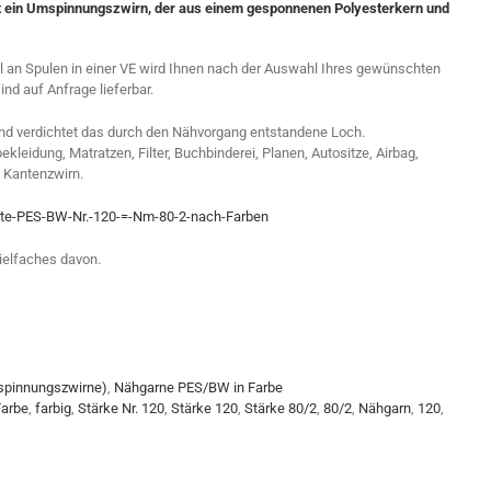
st ein Umspinnungszwirn, der aus einem gesponnenen Polyesterkern und
hl an Spulen in einer VE wird Ihnen nach der Auswahl Ihres gewünschten
d auf Anfrage lieferbar.
und verdichtet das durch den Nähvorgang entstandene Loch.
leidung, Matratzen, Filter, Buchbinderei, Planen, Autositze, Airbag,
 Kantenzwirn.
rte-PES-BW-Nr.-120-=-Nm-80-2-nach-Farben
ielfaches davon.
spinnungszwirne)
,
Nähgarne PES/BW in Farbe
Farbe
,
farbig
,
Stärke Nr. 120
,
Stärke 120
,
Stärke 80/2
,
80/2
,
Nähgarn
,
120
,