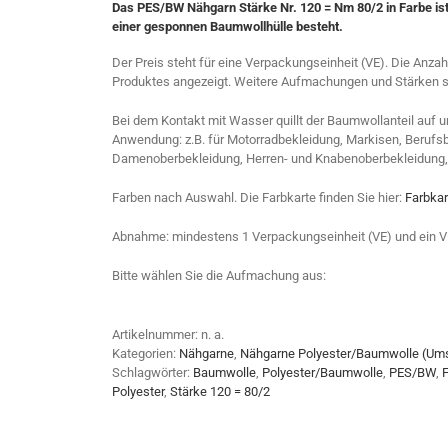
Das PES/BW Nähgarn Stärke Nr. 120 = Nm 80/2 in Farbe i
einer gesponnen Baumwollhülle besteht.
Der Preis steht für eine Verpackungseinheit (VE). Die Anza
Produktes angezeigt. Weitere Aufmachungen und Stärken sin
Bei dem Kontakt mit Wasser quillt der Baumwollanteil auf 
Anwendung: z.B. für Motorradbekleidung, Markisen, Berufsbek
Damenoberbekleidung, Herren- und Knabenoberbekleidung,
Farben nach Auswahl. Die Farbkarte finden Sie hier:
Farbka
Abnahme: mindestens 1 Verpackungseinheit (VE) und ein V
Bitte wählen Sie die Aufmachung aus:
Artikelnummer:
n. a.
Kategorien:
Nähgarne
,
Nähgarne Polyester/Baumwolle (Um
Schlagwörter:
Baumwolle
,
Polyester/Baumwolle
,
PES/BW
,
Polyester
,
Stärke 120 = 80/2