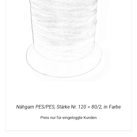
DIESES
OPTIONEN WÄHLEN
/
DETAILS
PRODUKT
WEIST
MEHRERE
VARIANTEN
AUF.
DIE
OPTIONEN
KÖNNEN
AUF
DER
PRODUKTSEITE
GEWÄHLT
WERDEN
Nähgarn PES/PES, Stärke Nr. 120 = 80/2, in Farbe
Preis nur für eingeloggte Kunden