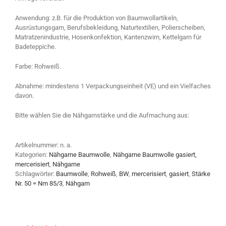
Anwendung: z.B. für die Produktion von Baumwollartikeln,
Ausrüstungsgarn, Berufsbekleidung, Naturtextilien, Polierscheiben,
Matratzenindustrie, Hosenkonfektion, Kantenzwirn, Kettelgarn für
Badeteppiche.
Farbe: Rohweiß.
Abnahme: mindestens 1 Verpackungseinheit (VE) und ein Vielfaches
davon.
Bitte wählen Sie die Nähgarnstärke und die Aufmachung aus:
Artikelnummer:
n. a.
Kategorien:
Nähgarne Baumwolle
,
Nähgarne Baumwolle gasiert,
mercerisiert
,
Nähgarne
Schlagwörter:
Baumwolle
,
Rohweiß
,
BW
,
mercerisiert
,
gasiert
,
Stärke
Nr. 50 = Nm 85/3
,
Nähgarn