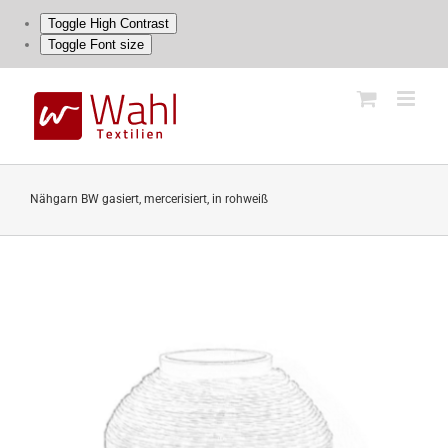
Toggle High Contrast
Toggle Font size
Skip
to
content
Nähgarn BW gasiert, mercerisiert, in rohweiß