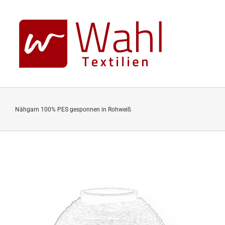
Skip
to
content
Nähgarn 100% PES gesponnen in Rohweiß