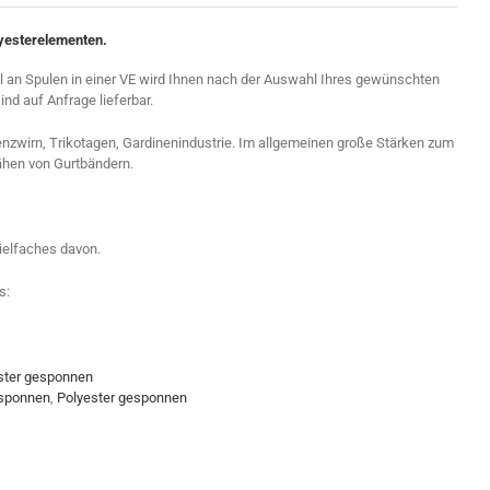
yesterelementen.
hl an Spulen in einer VE wird Ihnen nach der Auswahl Ihres gewünschten
d auf Anfrage lieferbar.
nzwirn, Trikotagen, Gardinenindustrie. Im allgemeinen große Stärken zum
nähen von Gurtbändern.
ielfaches davon.
s:
ster gesponnen
sponnen
,
Polyester gesponnen