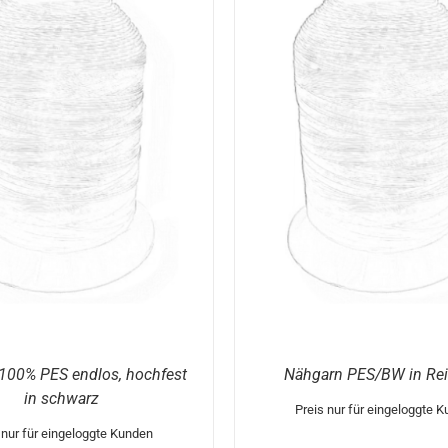
DIESES
FÜHRUNG WÄHLEN
/
DETAILS
AUSFÜHRUNG WÄHLEN
PRODUKT
WEIST
MEHRERE
VARIANTEN
AUF.
DIE
OPTIONEN
KÖNNEN
AUF
DER
PRODUKTSEITE
GEWÄHLT
WERDEN
100% PES endlos, hochfest
Nähgarn PES/BW in Re
in schwarz
Preis nur für eingeloggte 
 nur für eingeloggte Kunden