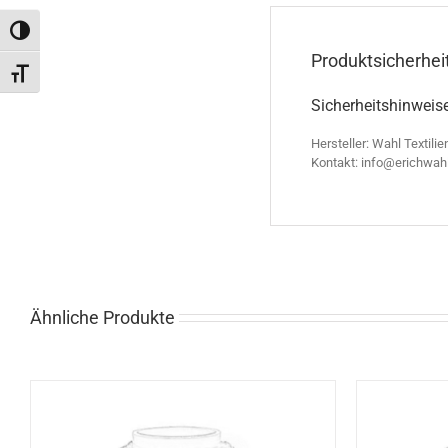
Toggle High Contrast
Produktsicherhei
Toggle Font size
Sicherheitshinweis
Hersteller: Wahl Textilie
Kontakt: info@erichwah
Ähnliche Produkte