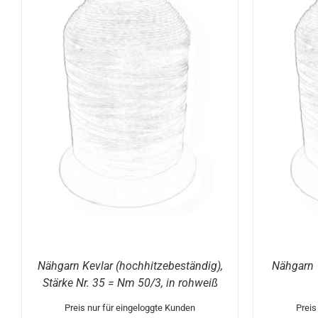
DIESES
AUSFÜHRUNG WÄHLEN
/
DETAILS
AUS
PRODUKT
WEIST
MEHRERE
VARIANTEN
AUF.
DIE
OPTIONEN
KÖNNEN
AUF
DER
PRODUKTSEITE
GEWÄHLT
WERDEN
Nähgarn Kevlar (hochhitzebeständig),
Nähgarn 
Stärke Nr. 35 = Nm 50/3, in rohweiß
Preis nur für eingeloggte Kunden
Preis