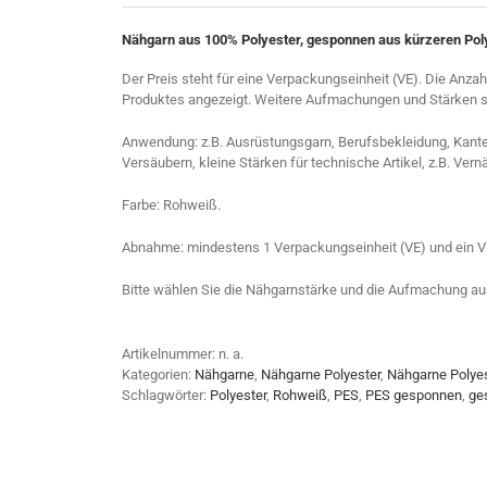
Nähgarn aus 100% Polyester, gesponnen aus kürzeren Pol
Der Preis steht für eine Verpackungseinheit (VE). Die Anza
Produktes angezeigt. Weitere Aufmachungen und Stärken sin
Anwendung: z.B. Ausrüstungsgarn, Berufsbekleidung, Kante
Versäubern, kleine Stärken für technische Artikel, z.B. Ver
Farbe: Rohweiß.
Abnahme: mindestens 1 Verpackungseinheit (VE) und ein V
Bitte wählen Sie die Nähgarnstärke und die Aufmachung au
Artikelnummer:
n. a.
Kategorien:
Nähgarne
,
Nähgarne Polyester
,
Nähgarne Polye
Schlagwörter:
Polyester
,
Rohweiß
,
PES
,
PES gesponnen
,
ge