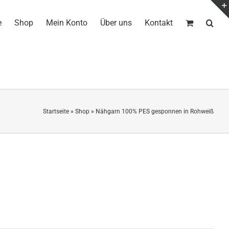
e
Shop
Mein Konto
Über uns
Kontakt
Startseite
»
Shop
»
Nähgarn 100% PES gesponnen in Rohweiß
ß