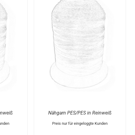
DIESES
/
DETAILS
PRODUKT
WEIST
MEHRERE
VARIANTEN
AUF.
DIE
OPTIONEN
KÖNNEN
AUF
DER
PRODUKTSEITE
GEWÄHLT
WERDEN
inweiß
Nähgarn PES/PES in Reinweiß
Kunden
Preis nur für eingeloggte Kunden