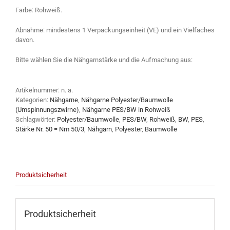
Farbe: Rohweiß.
Abnahme: mindestens 1 Verpackungseinheit (VE) und ein Vielfaches
davon.
Bitte wählen Sie die Nähgarnstärke und die Aufmachung aus:
Artikelnummer:
n. a.
Kategorien:
Nähgarne
,
Nähgarne Polyester/Baumwolle
(Umspinnungszwirne)
,
Nähgarne PES/BW in Rohweiß
Schlagwörter:
Polyester/Baumwolle
,
PES/BW
,
Rohweiß
,
BW
,
PES
,
Stärke Nr. 50 = Nm 50/3
,
Nähgarn
,
Polyester
,
Baumwolle
Produktsicherheit
Produktsicherheit