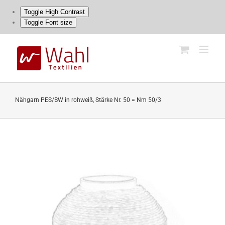
Toggle High Contrast
Toggle Font size
Skip
to
content
Nähgarn PES/BW in rohweiß, Stärke Nr. 50 = Nm 50/3