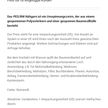
Preis nur für eingeloggte Kunden
Das PES/BW Nähgarn ist ein Umspinnungszwirn, der aus einem
gesponnenen Polyesterkern und einer gesponnen Baumwollhülle
besteht.
Der Preis steht für eine Verpackungseinheit (VE). Die Anzahl an
Spulen in einer VE wird Ihnen nach der Auswahl Ihres gewünschten
Produktes angezeigt. Weitere Aufmachungen und Stärken sind auf
Anfrage lieferbar.
Bei dem Kontakt mit Wasser quillt der Baumwollanteil auf und
verdichtet das durch den Nähvorgang entstandene Loch.
Anwendung: z.B. für Motorradbekleidung, Markisen,
Berufsbekleidung, Matratzen, Filter, Buchbinderei, Planen, Autositze,
Airbag, Damenoberbekleidung, Herren- und Knabenoberbekleidung,
Kantenzwirn.
Farbe: Reinweiß.
Abnahme: mindestens 1 Verpackungseinheit (VE) und ein Vielfaches
davon.