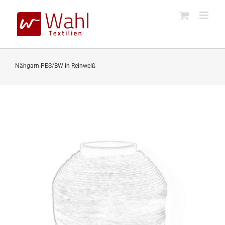
Skip
to
content
Nähgarn PES/BW in Reinweiß