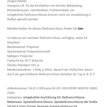
eingeschränkt.
Geeignet z.B. für die Konfektion von leichter Bekleidung,
Kleinlederwaren, Heimtextilien, Polstermöbeln, etc.
Umgekehrte Reißverschlüsse können nicht zur Verarbeitung in
Radien genutzt werden.
Metallschieber für diesen Reißverschluss finden Sie
hier
.
Ist ebenso als normaler Reißverschluss verfügbar, siehe S4
Standard.
Bandmaterial: Polyester
Spiralmaterial: Polyestermonofil
Nähgarn: Polyester
Farbecht bis 40°C Wäsche.
Ökotex Standard 100: ja
Mindestabnahme: 1 Rolle a 200m, danach ein Vielfaches davon.
Auch als geschnittener Reißverschluss lieferbar als Typ A, B, D, F.
Artikelnummer:
S4-B12.00Fxxxxx.00-V01-S00.00FBF-N00FSF-OB00-
ZA00
Kategorien:
Umgekehrte Ausführung S4
,
Reißverschlüsse
,
Meterware
,
Spiralreißverschlüsse
,
Spiralreißverschlüsse der Größe
S4 mit 4,2mm Spirale
,
Normale Spiralausführung S4