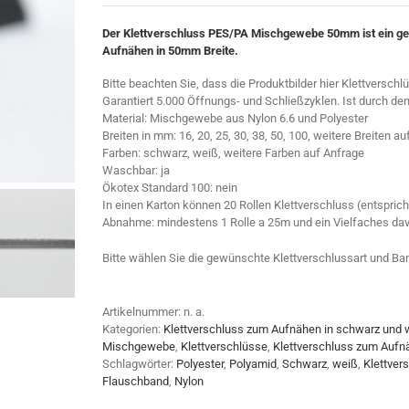
Der Klettverschluss PES/PA Mischgewebe 50mm ist ein g
Aufnähen in 50mm Breite.
Bitte beachten Sie, dass die Produktbilder hier Klettversc
Garantiert 5.000 Öffnungs- und Schließzyklen. Ist durch den
Material: Mischgewebe aus Nylon 6.6 und Polyester
Breiten in mm: 16, 20, 25, 30, 38, 50, 100, weitere Breiten a
Farben: schwarz, weiß, weitere Farben auf Anfrage
Waschbar: ja
Ökotex Standard 100: nein
In einen Karton können 20 Rollen Klettverschluss (entspric
Abnahme: mindestens 1 Rolle a 25m und ein Vielfaches dav
Bitte wählen Sie die gewünschte Klettverschlussart und Ba
Artikelnummer:
n. a.
Kategorien:
Klettverschluss zum Aufnähen in schwarz und 
Mischgewebe
,
Klettverschlüsse
,
Klettverschluss zum Aufn
Schlagwörter:
Polyester
,
Polyamid
,
Schwarz
,
weiß
,
Klettver
Flauschband
,
Nylon