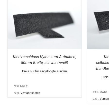
DIESES
AUSFÜHRUNG WÄHLEN
/
DETAILS
AUS
PRODUKT
WEIST
MEHRERE
VARIANTEN
AUF.
DIE
OPTIONEN
KÖNNEN
Klettverschluss Nylon zum Aufnähen,
Kl
AUF
DER
50mm Breite, schwarz/weiß
selbstk
E
PRODUKTSEITE
Bandbr
GEWÄHLT
Preis nur für eingeloggte Kunden
WERDEN
Preis
exkl. MwSt.
exkl. MwSt.
zzgl.
Versandkosten
zzgl.
Versan