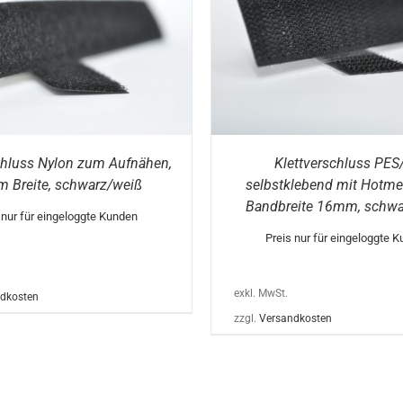
DIESES
FÜHRUNG WÄHLEN
/
DETAILS
AUSFÜHRUNG WÄHLEN
PRODUKT
WEIST
MEHRERE
VARIANTEN
AUF.
DIE
OPTIONEN
KÖNNEN
chluss Nylon zum Aufnähen,
Klettverschluss PES
AUF
DER
 Breite, schwarz/weiß
selbstklebend mit Hotmel
PRODUKTSEITE
Bandbreite 16mm, schwa
GEWÄHLT
 nur für eingeloggte Kunden
WERDEN
Preis nur für eingeloggte 
exkl. MwSt.
dkosten
zzgl.
Versandkosten