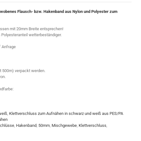
ewobenes Flausch- bzw. Hakenband aus Nylon und Polyester zum
hlüssen mit 20mm Breite entsprechen!
 Polyesteranteil wetterbeständiger.
uf Anfrage
ht 500m) verpackt werden.
on.
ndfarbe:
weiß
,
Klettverschluss zum Aufnähen in schwarz und weiß aus PES/PA
ähen
schlüsse
,
Hakenband
,
50mm
,
Mischgewebe
,
Klettverschluss
,