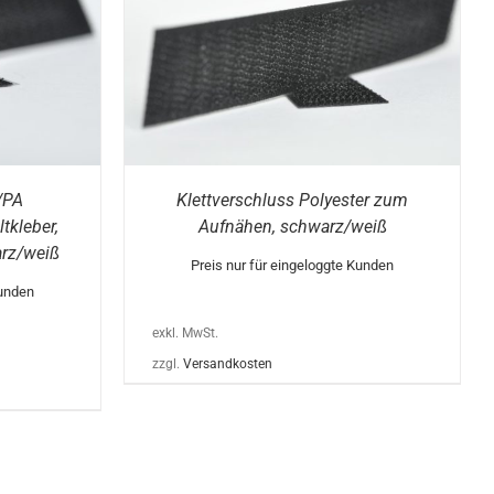
DIESES
/
DETAILS
PRODUKT
WEIST
MEHRERE
VARIANTEN
AUF.
DIE
OPTIONEN
KÖNNEN
/PA
Klettverschluss Polyester zum
AUF
DER
tkleber,
Aufnähen, schwarz/weiß
PRODUKTSEITE
rz/weiß
GEWÄHLT
Preis nur für eingeloggte Kunden
WERDEN
Kunden
exkl. MwSt.
zzgl.
Versandkosten