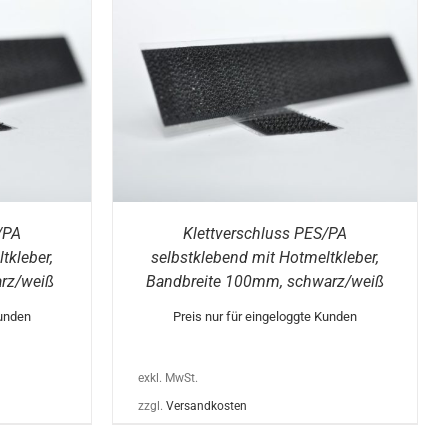
DIESES
/
DETAILS
PRODUKT
WEIST
MEHRERE
VARIANTEN
AUF.
DIE
OPTIONEN
KÖNNEN
/PA
Klettverschluss PES/PA
AUF
DER
tkleber,
selbstklebend mit Hotmeltkleber,
PRODUKTSEITE
rz/weiß
Bandbreite 100mm, schwarz/weiß
GEWÄHLT
WERDEN
Kunden
Preis nur für eingeloggte Kunden
exkl. MwSt.
zzgl.
Versandkosten