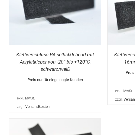
DIESES
AUSFÜHRUNG WÄHLEN
/
DETAILS
AUS
PRODUKT
WEIST
MEHRERE
VARIANTEN
AUF.
DIE
OPTIONEN
KÖNNEN
Klettverschluss PA selbstklebend mit
Klettvers
AUF
DER
Acrylatkleber von -20° bis +120°C,
16mm
E
PRODUKTSEITE
schwarz/weiß
GEWÄHLT
Preis
WERDEN
Preis nur für eingeloggte Kunden
exkl. MwSt.
exkl. MwSt.
zzgl.
Versan
zzgl.
Versandkosten