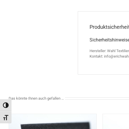
Produktsicherhei
Sicherheitshinweis
Hersteller: Wahl Textilie
Kontakt: info@erichwah
Das könnte Ihnen auch gefallen …
Toggle High Contrast
Toggle Font size