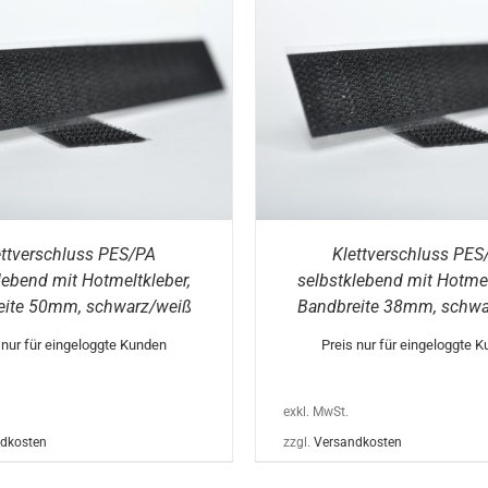
DIESES
FÜHRUNG WÄHLEN
/
DETAILS
AUSFÜHRUNG WÄHLEN
PRODUKT
WEIST
MEHRERE
VARIANTEN
AUF.
DIE
OPTIONEN
KÖNNEN
ettverschluss PES/PA
Klettverschluss PES
AUF
DER
lebend mit Hotmeltkleber,
selbstklebend mit Hotmel
PRODUKTSEITE
eite 50mm, schwarz/weiß
Bandbreite 38mm, schwa
GEWÄHLT
WERDEN
 nur für eingeloggte Kunden
Preis nur für eingeloggte 
exkl. MwSt.
dkosten
zzgl.
Versandkosten