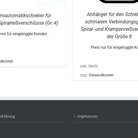
WERDEN
W
Anhänger für den Schie
miautomatikschieber für
schmalem Verbindungsgl
piralreißverschlüsse (Gr. 4)
Spiral- und Krampenreißve
 nur für eingeloggte Kunden
der Größe 8
Preis nur für eingeloggte 
dkosten
exkl. MwSt.
zzgl.
Versandkosten
rklärung
Impressum