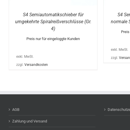
WERDEN
S4 Semiautomatikschieber für
S4 Se
umgekehrte Spiralreißverschlüsse (Gr.
normale S
4)
Preis
Preis nur für eingeloggte Kunden
exkl. MwSt.
exkl. MwSt.
zzgl.
Versan
zzgl.
Versandkosten
AGB
Datenschutze
Zahlung und Versand