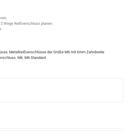
von.
ls 2 Wege Reißverschluss planen.
r.
lüsse
,
Metallreißverschlüsse der Größe M6 mit 6mm Zahnbreite
erschluss
,
M6
,
M6 Standard