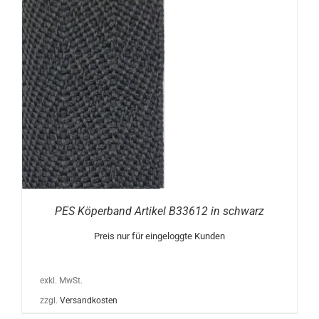
N
PES Köperband Artikel B33612 in schwarz
Preis nur für eingeloggte Kunden
exkl. MwSt.
zzgl.
Versandkosten