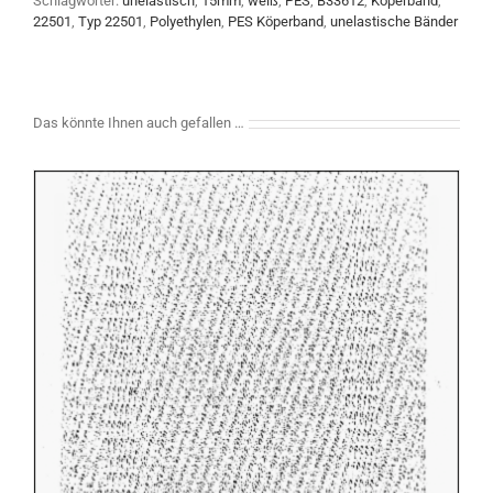
Schlagwörter:
unelastisch
,
15mm
,
weiß
,
PES
,
B33612
,
Köperband
,
22501
,
Typ 22501
,
Polyethylen
,
PES Köperband
,
unelastische Bänder
Das könnte Ihnen auch gefallen …