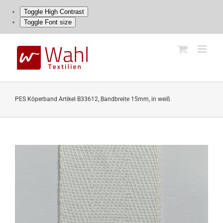
Toggle High Contrast
Toggle Font size
Skip
to
content
PES Köperband Artikel B33612, Bandbreite 15mm, in weiß