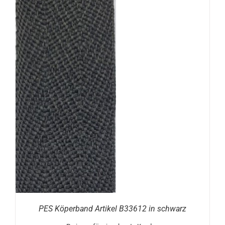
N
PES Köperband Artikel B33612 in schwarz