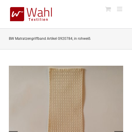
Skip
to
content
BW Matratzengriffband Artikel G920784, in rohweiß