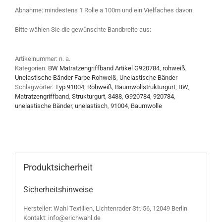
Abnahme: mindestens 1 Rolle a 100m und ein Vielfaches davon.
Bitte wählen Sie die gewünschte Bandbreite aus:
Artikelnummer:
n. a.
Kategorien:
BW Matratzengriffband Artikel G920784, rohweiß
,
Unelastische Bänder Farbe Rohweiß
,
Unelastische Bänder
Schlagwörter:
Typ 91004
,
Rohweiß
,
Baumwollstrukturgurt
,
BW
,
Matratzengriffband
,
Strukturgurt
,
3488
,
G920784
,
920784
,
unelastische Bänder
,
unelastisch
,
91004
,
Baumwolle
Produktsicherheit
Sicherheitshinweise
Hersteller: Wahl Textilien, Lichtenrader Str. 56, 12049 Berlin
Kontakt: info@erichwahl.de