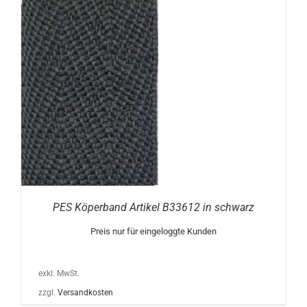
N
PES Köperband Artikel B33612 in schwarz
Preis nur für eingeloggte Kunden
exkl. MwSt.
zzgl.
Versandkosten