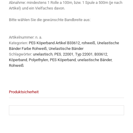
Abnahme: mindestens 1 Rolle a 100m, bzw. 1 Spule a 500m (je nach
Artikel) und ein Vielfaches davon.
Bitte wählen Sie die gewünschte Bandbreite aus:
Artikelnummer:
n. a.
Kategorien:
PES Köperband Artikel B33612, rohweiß
,
Unelastische
Bänder Farbe Rohweiß
,
Unelastische Bänder
Schlagwörter:
unelastisch
,
PES
,
22001
,
Typ 22001
,
B33612
,
Köperband
,
Polyethylen
,
PES Köperband
,
unelastische Bänder
,
Rohweiß
Produktsicherheit