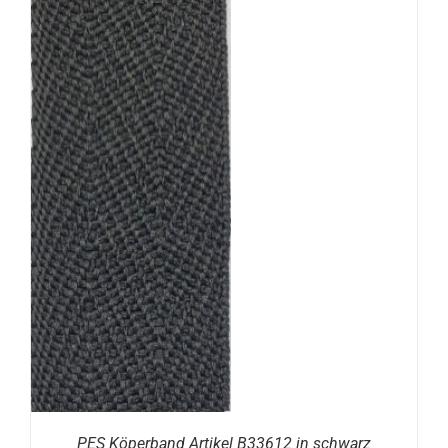
N
PES Köperband Artikel B33612 in schwarz