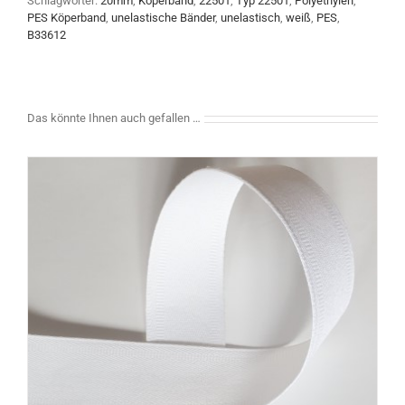
Schlagwörter:
20mm
,
Köperband
,
22501
,
Typ 22501
,
Polyethylen
,
PES Köperband
,
unelastische Bänder
,
unelastisch
,
weiß
,
PES
,
B33612
Das könnte Ihnen auch gefallen …