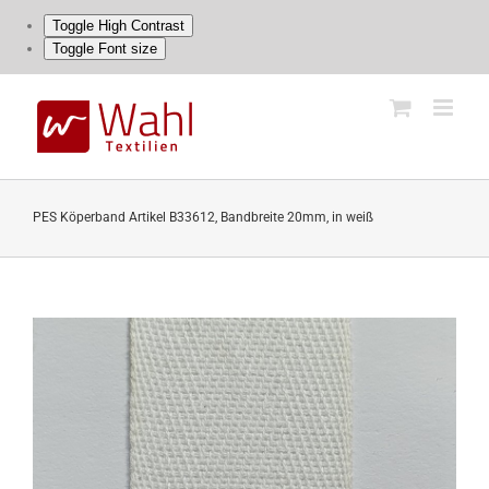
Toggle High Contrast
Toggle Font size
Skip
to
content
PES Köperband Artikel B33612, Bandbreite 20mm, in weiß