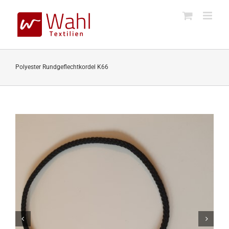
Skip
to
content
Polyester Rundgeflechtkordel K66