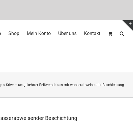
e
Shop
Mein Konto
Über uns
Kontakt
op
»
S6wr – umgekehrter Reißverschluss mit wasserabweisender Beschichtung
wasserabweisender Beschichtung