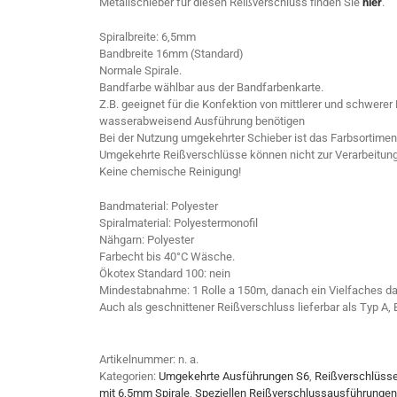
Metallschieber für diesen Reißverschluss finden Sie
hier
.
Spiralbreite: 6,5mm
Bandbreite 16mm (Standard)
Normale Spirale.
Bandfarbe wählbar aus der Bandfarbenkarte.
Z.B. geeignet für die Konfektion von mittlerer und schwerer
wasserabweisend Ausführung benötigen
Bei der Nutzung umgekehrter Schieber ist das Farbsortimen
Umgekehrte Reißverschlüsse können nicht zur Verarbeitung
Keine chemische Reinigung!
Bandmaterial: Polyester
Spiralmaterial: Polyestermonofil
Nähgarn: Polyester
Farbecht bis 40°C Wäsche.
Ökotex Standard 100: nein
Mindestabnahme: 1 Rolle a 150m, danach ein Vielfaches da
Auch als geschnittener Reißverschluss lieferbar als Typ A, B,
Artikelnummer:
n. a.
Kategorien:
Umgekehrte Ausführungen S6
,
Reißverschlüss
mit 6,5mm Spirale
,
Speziellen Reißverschlussausführungen