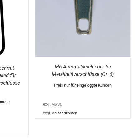
EIST
EHRERE
RIANTEN
F.
E
PTIONEN
ÖNNEN
F
ER
ODUKTSEITE
EWÄHLT
ERDEN
M6 Automatikschieber für
ber mit
Metallreißverschlüsse (Gr. 6)
ied für
rschlüsse
Preis nur für eingeloggte Kunden
Kunden
exkl. MwSt.
zzgl.
Versandkosten