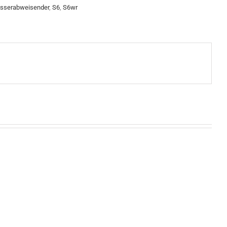
sserabweisender
,
S6
,
S6wr