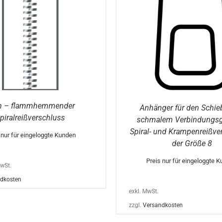
W
WEIST
M
MEHRERE
VA
VARIANTEN
AU
AUF.
DI
DIE
O
OPTIONEN
K
KÖNNEN
AU
AUF
D
DER
PR
PRODUKTSEITE
G
GEWÄHLT
W
WERDEN
h – flammhemmender
Anhänger für den Schie
piralreißverschluss
schmalem Verbindungsgl
Spiral- und Krampenreißve
 nur für eingeloggte Kunden
der Größe 8
Preis nur für eingeloggte 
MwSt.
dkosten
exkl. MwSt.
zzgl.
Versandkosten