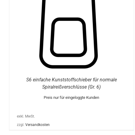
WEIST
MEHRERE
VARIANTEN
AUF.
DIE
OPTIONEN
KÖNNEN
AUF
DER
PRODUKTSEITE
GEWÄHLT
WERDEN
S6 einfache Kunststoffschieber für normale
Spiralreißverschlüsse (Gr. 6)
Preis nur für eingeloggte Kunden
exkl. MwSt.
zzgl.
Versandkosten