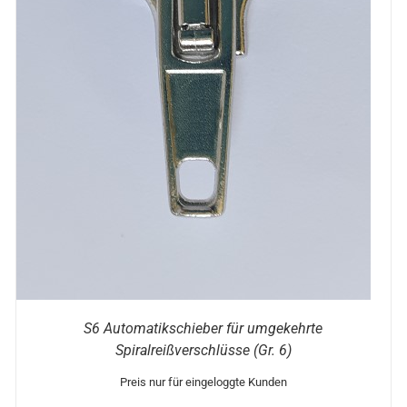
DIESES
OPTIONEN WÄHLEN
/
DETAILS
PRODUKT
WEIST
MEHRERE
VARIANTEN
AUF.
DIE
OPTIONEN
KÖNNEN
AUF
DER
PRODUKTSEITE
GEWÄHLT
WERDEN
S6 Automatikschieber für umgekehrte
Spiralreißverschlüsse (Gr. 6)
Preis nur für eingeloggte Kunden