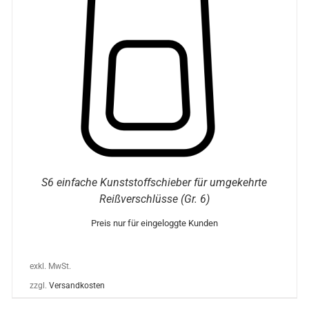
OPTIONEN
KÖNNEN
AUF
DER
PRODUKTSEITE
GEWÄHLT
WERDEN
S6 einfache Kunststoffschieber für umgekehrte
Reißverschlüsse (Gr. 6)
Preis nur für eingeloggte Kunden
exkl. MwSt.
zzgl.
Versandkosten