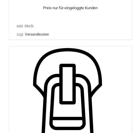
Preis nur für eingeloggte Kunden
exkl. MwSt.
zzgl.
Versandkosten
DIESES
AUSFÜHRUNG WÄHLEN
/
DETAILS
PRODUKT