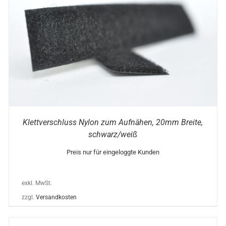
DIESES
AUSFÜHRUNG WÄHLEN
/
DETAILS
PRODUKT
WEIST
MEHRERE
VARIANTEN
AUF.
DIE
OPTIONEN
KÖNNEN
AUF
DER
PRODUKTSEITE
Klettverschluss Nylon zum Aufnähen, 20mm Breite,
GEWÄHLT
schwarz/weiß
WERDEN
Preis nur für eingeloggte Kunden
exkl. MwSt.
zzgl.
Versandkosten