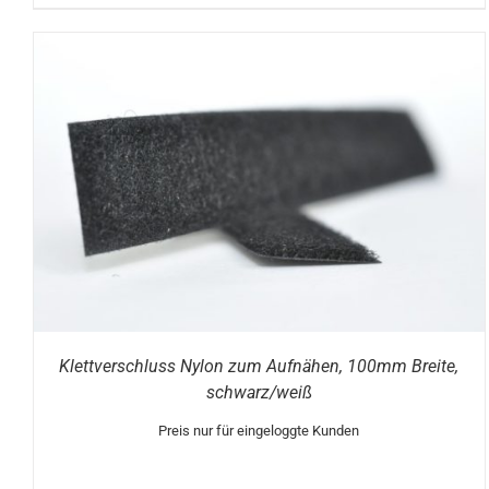
DIESES
AUSFÜHRUNG WÄHLEN
/
DETAILS
PRODUKT
WEIST
MEHRERE
VARIANTEN
AUF.
DIE
OPTIONEN
KÖNNEN
AUF
DER
PRODUKTSEITE
Klettverschluss Nylon zum Aufnähen, 100mm Breite,
GEWÄHLT
schwarz/weiß
WERDEN
Preis nur für eingeloggte Kunden