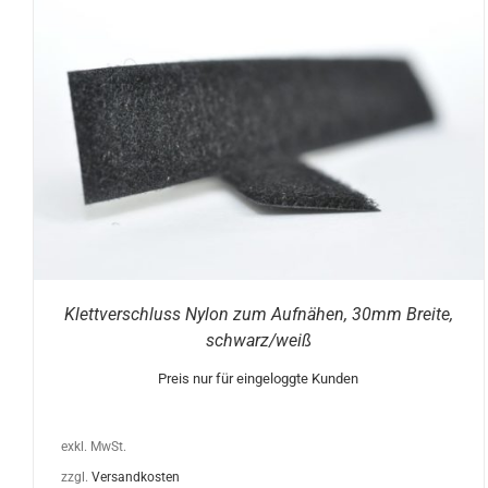
DIESES
AUSFÜHRUNG WÄHLEN
/
DETAILS
PRODUKT
WEIST
MEHRERE
VARIANTEN
AUF.
DIE
OPTIONEN
KÖNNEN
AUF
DER
PRODUKTSEITE
Klettverschluss Nylon zum Aufnähen, 30mm Breite,
GEWÄHLT
schwarz/weiß
WERDEN
Preis nur für eingeloggte Kunden
exkl. MwSt.
zzgl.
Versandkosten