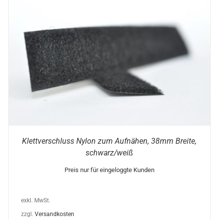
DIESES
AUSFÜHRUNG WÄHLEN
/
DETAILS
PRODUKT
WEIST
MEHRERE
VARIANTEN
AUF.
DIE
OPTIONEN
KÖNNEN
AUF
DER
PRODUKTSEITE
Klettverschluss Nylon zum Aufnähen, 38mm Breite,
GEWÄHLT
schwarz/weiß
WERDEN
Preis nur für eingeloggte Kunden
exkl. MwSt.
zzgl.
Versandkosten