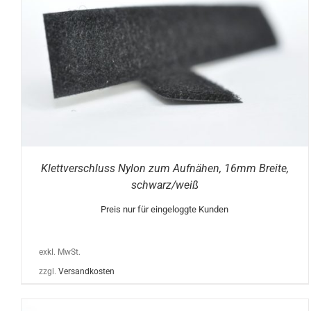
DIESES
AUSFÜHRUNG WÄHLEN
/
DETAILS
PRODUKT
WEIST
MEHRERE
VARIANTEN
AUF.
DIE
OPTIONEN
KÖNNEN
AUF
DER
PRODUKTSEITE
Klettverschluss Nylon zum Aufnähen, 16mm Breite,
GEWÄHLT
schwarz/weiß
WERDEN
Preis nur für eingeloggte Kunden
exkl. MwSt.
zzgl.
Versandkosten