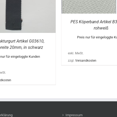
DER
PRODUKTSEITE
GEWÄHLT
WERDEN
PES Köperband Artikel B3
rohweiß
Preis nur für eingeloggte 
ukturgurt Artikel G03610,
reite 20mm, in schwarz
exkl. MwSt.
 nur für eingeloggte Kunden
zzgl.
Versandkosten
MwSt.
dkosten
rklärung
Impressum