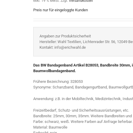
exkl. 19 % MwSt.
zzgl.
Versandkosten
Preis nur für eingeloggte Kunden
Angaben zur Produktsicherheit
Hersteller: Wahl Textilien, Lichtenrader Str. 56, 12049 Ber
Kontakt: info@erichwahl.de
Das BW Bandagenband Artikel B28053, Bandbreite 30mm, in
Baumwollbandagenband.
Frühere Bezeichnung: 328053
Synonyme: Schanzband, Bandagengurtband, Baumwollgurt
Anwendung: z.B. in der Mobiltechnik, Medizintechnik, Indus
Freizeitbedarf, Schutz- und Sicherheitsausrüstungen, etc.
Bandbreite: 25mm, 30mm, 35mm. Weitere Bandbreiten und Fe
Farbe: schwarz, weiß. Weitere Farben auf Anfrage lieferbar.
Material: Baumwolle
Farbecht: nein