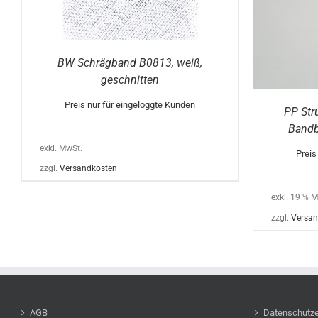
E
BW Schrägband B0813, weiß,
geschnitten
Preis nur für eingeloggte Kunden
PP Str
Bandb
exkl. MwSt.
Preis
zzgl.
Versandkosten
exkl. 19 % 
zzgl.
Versan
AGB
Datenschutze