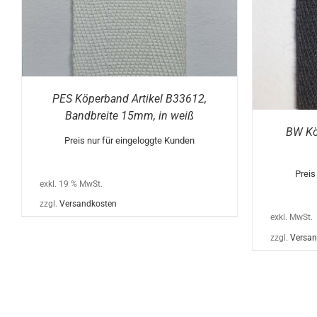
AUF.
DIE
OPTIONEN
KÖNNEN
AUF
DER
PRODUKTSEITE
GEWÄHLT
WERDEN
PES Köperband Artikel B33612,
Bandbreite 15mm, in weiß
BW Kö
Preis nur für eingeloggte Kunden
Preis
exkl. 19 % MwSt.
zzgl.
Versandkosten
exkl. MwSt.
zzgl.
Versan