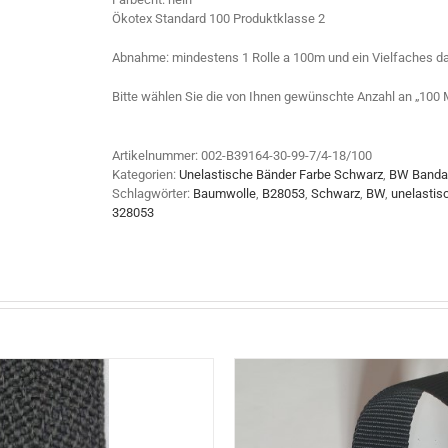
Ökotex Standard 100 Produktklasse 2
Abnahme: mindestens 1 Rolle a 100m und ein Vielfaches d
Bitte wählen Sie die von Ihnen gewünschte Anzahl an „100 M
Artikelnummer:
002-B39164-30-99-7/4-18/100
Kategorien:
Unelastische Bänder Farbe Schwarz
,
BW Bandag
Schlagwörter:
Baumwolle
,
B28053
,
Schwarz
,
BW
,
unelastis
328053