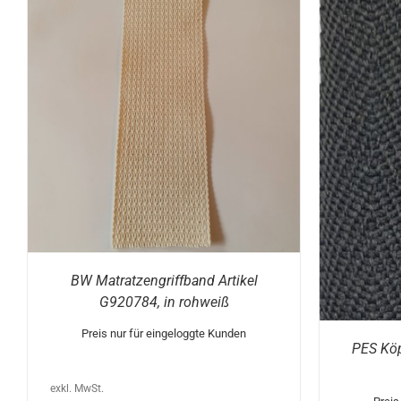
AUSFÜHRUNG WÄHLEN
DIESES
/
DETAILS
IN
PRODUKT
WEIST
MEHRERE
VARIANTEN
AUF.
DIE
OPTIONEN
E
KÖNNEN
AUF
DER
PRODUKTSEITE
BW Matratzengriffband Artikel
GEWÄHLT
G920784, in rohweiß
WERDEN
Preis nur für eingeloggte Kunden
PES Köp
exkl. MwSt.