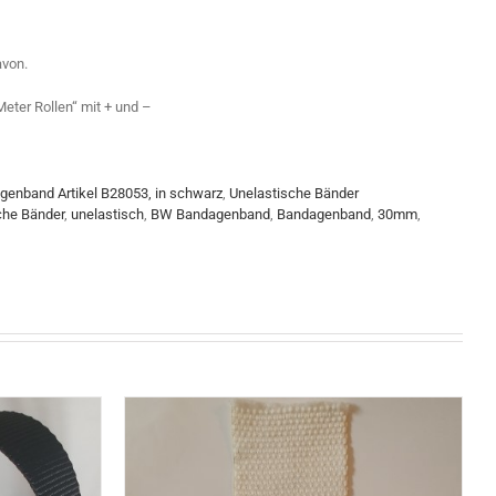
avon.
eter Rollen“ mit + und –
enband Artikel B28053, in schwarz
,
Unelastische Bänder
che Bänder
,
unelastisch
,
BW Bandagenband
,
Bandagenband
,
30mm
,