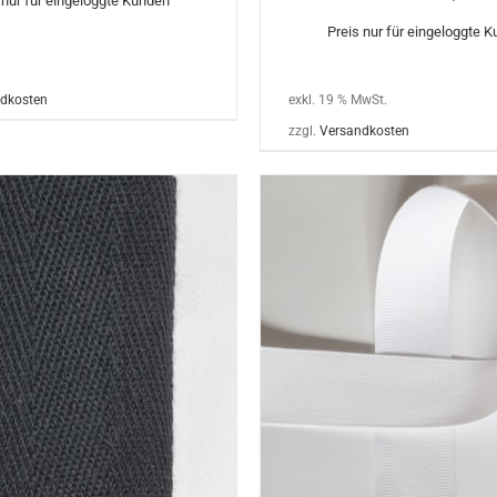
 nur für eingeloggte Kunden
Preis nur für eingeloggte 
exkl. 19 % MwSt.
dkosten
zzgl.
Versandkosten
IN DEN WARENKORB
 DEN WARENKORB
/
DETAILS