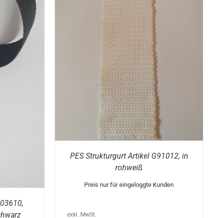
DIESES
/
DETAILS
PRODUKT
WEIST
MEHRERE
VARIANTEN
AUF.
DIE
OPTIONEN
KÖNNEN
AUF
DER
PRODUKTSEITE
GEWÄHLT
WERDEN
PES Strukturgurt Artikel G91012, in
rohweiß
Preis nur für eingeloggte Kunden
G03610,
chwarz
exkl. MwSt.