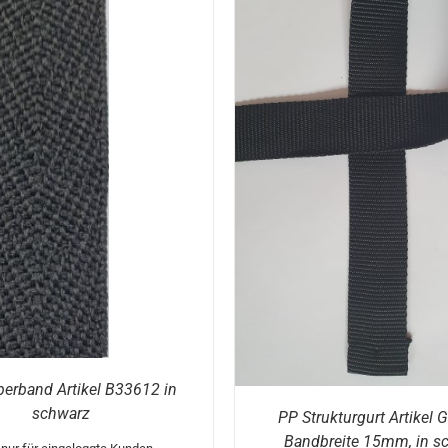
AUSFÜHRUNG WÄHLEN
 DEN WARENKORB
/
DETAILS
erband Artikel B33612 in
schwarz
PP Strukturgurt Artikel 
Bandbreite 15mm, in s