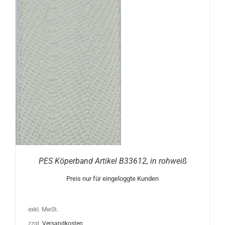
N
PES Köperband Artikel B33612, in rohweiß
Preis nur für eingeloggte Kunden
exkl. MwSt.
zzgl.
Versandkosten