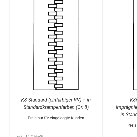
OPTIONEN WÄHLEN
/
DETAILS
K8 Standard (einfarbiger RV) – in
K8i
Standardkrampenfarben (Gr. 8)
imprägnie
in Stan
Preis nur für eingeloggte Kunden
Preis
exkl. 19 % MwSt.