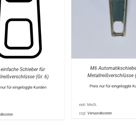
PRODUKT
WEIST
MEHRERE
VARIANTEN
AUF.
DIE
OPTIONEN
KÖNNEN
AUF
DER
PRODUKTSEITE
GEWÄHLT
WERDEN
M6 Automatikschieber
einfache Schieber für
Metallreißverschlüsse (
lreißverschlüsse (Gr. 6)
Preis nur für eingeloggte 
 nur für eingeloggte Kunden
exkl. MwSt.
zzgl.
Versandkosten
dkosten