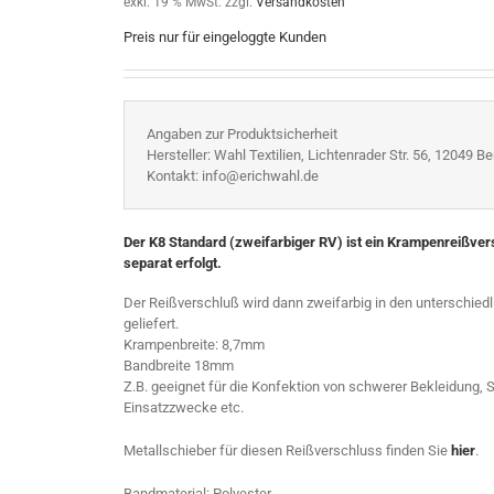
exkl. 19 % MwSt.
zzgl.
Versandkosten
Preis nur für eingeloggte Kunden
Angaben zur Produktsicherheit
Hersteller: Wahl Textilien, Lichtenrader Str. 56, 12049 Ber
Kontakt: info@erichwahl.de
Der K8 Standard (zweifarbiger RV) ist ein Krampenreißve
separat erfolgt.
Der Reißverschluß wird dann zweifarbig in den unterschie
geliefert.
Krampenbreite: 8,7mm
Bandbreite 18mm
Z.B. geeignet für die Konfektion von schwerer Bekleidung,
Einsatzzwecke etc.
Metallschieber für diesen Reißverschluss finden Sie
hier
.
Bandmaterial: Polyester