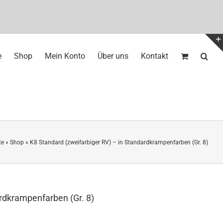
e
Shop
Mein Konto
Über uns
Kontakt
te
»
Shop
»
K8 Standard (zweifarbiger RV) – in Standardkrampenfarben (Gr. 8)
ardkrampenfarben (Gr. 8)