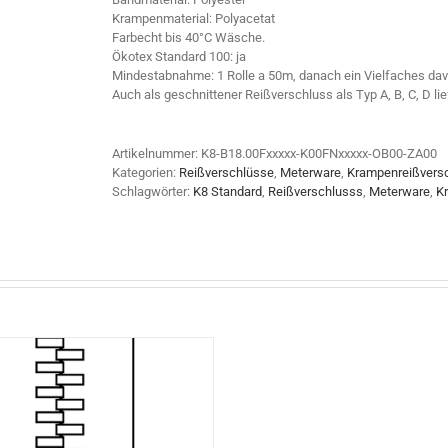
Krampenmaterial: Polyacetat
Farbecht bis 40°C Wäsche.
Ökotex Standard 100: ja
Mindestabnahme: 1 Rolle a 50m, danach ein Vielfaches dav
Auch als geschnittener Reißverschluss als Typ A, B, C, D lie
Artikelnummer:
K8-B18.00Fxxxxx-K00FNxxxxx-OB00-ZA00
Kategorien:
Reißverschlüsse
,
Meterware
,
Krampenreißvers
Schlagwörter:
K8 Standard
,
Reißverschlusss
,
Meterware
,
K