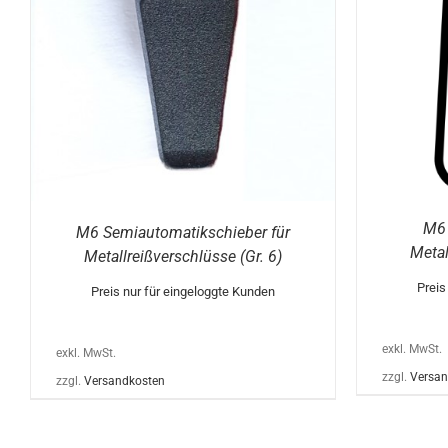
PRODUKT
WEIST
MEHRERE
VARIANTEN
AUF.
DIE
OPTIONEN
KÖNNEN
AUF
DER
PRODUKTSEITE
GEWÄHLT
WERDEN
M6 
M6 Semiautomatikschieber für
Metal
Metallreißverschlüsse (Gr. 6)
Preis
Preis nur für eingeloggte Kunden
exkl. MwSt.
exkl. MwSt.
zzgl.
Versan
zzgl.
Versandkosten