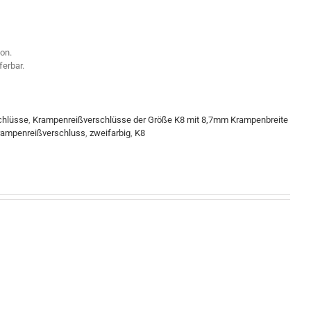
on.
ferbar.
chlüsse
,
Krampenreißverschlüsse der Größe K8 mit 8,7mm Krampenbreite
rampenreißverschluss
,
zweifarbig
,
K8