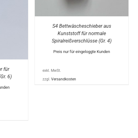
DIE
OPTIONEN
KÖNNEN
AUF
DER
S4 Bettwäscheschieber aus
PRODUKTSEITE
GEWÄHLT
Kunststoff für normale
WERDEN
Spiralreißverschlüsse (Gr. 4)
Preis nur für eingeloggte Kunden
 für
exkl. MwSt.
Gr. 6)
zzgl.
Versandkosten
Kunden