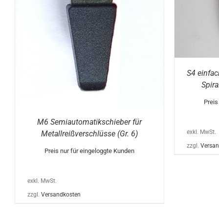
MEHRERE
IN
VARIANTEN
AUF.
DIE
OPTIONEN
KÖNNEN
AUF
DER
PRODUKTSEITE
GEWÄHLT
S4 einfac
WERDEN
Spira
Preis
M6 Semiautomatikschieber für
exkl. MwSt.
Metallreißverschlüsse (Gr. 6)
zzgl.
Versan
Preis nur für eingeloggte Kunden
exkl. MwSt.
zzgl.
Versandkosten