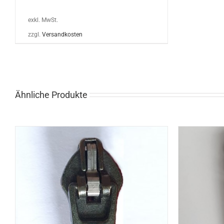
exkl. MwSt.
zzgl.
Versandkosten
Ähnliche Produkte
DIESES
OPTIONEN WÄHLEN
/
DETAILS
PRODUKT
WEIST