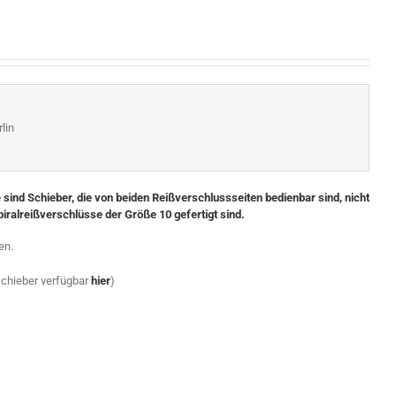
lin
ind Schieber, die von beiden Reißverschlussseiten bedienbar sind, nicht
iralreißverschlüsse der Größe 10 gefertigt sind.
en.
schieber verfügbar
hier
)