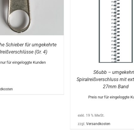
DI
 DEN WARENKORB
/
DETAILS
OPTIONEN WÄHLEN
P
W
M
VA
AU
DI
O
K
AU
he Schieber für umgekehrte
D
lreißverschlüsse (Gr. 4)
PR
G
W
 nur für eingeloggte Kunden
S6ubb – umgekehrt
Spiralreißverschluss mit ex
27mm Band
dkosten
Preis nur für eingeloggte 
exkl. 19 % MwSt.
zzgl.
Versandkosten