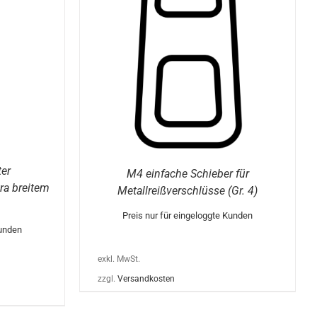
ESES
/
DETAILS
RODUKT
EIST
EHRERE
RIANTEN
F.
E
PTIONEN
ÖNNEN
F
ER
ODUKTSEITE
EWÄHLT
ERDEN
er
M4 einfache Schieber für
tra breitem
Metallreißverschlüsse (Gr. 4)
Preis nur für eingeloggte Kunden
Kunden
exkl. MwSt.
zzgl.
Versandkosten