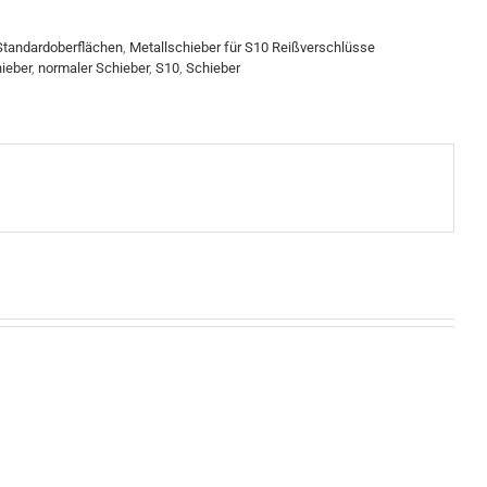
Standardoberflächen
,
Metallschieber für S10 Reißverschlüsse
ieber
,
normaler Schieber
,
S10
,
Schieber