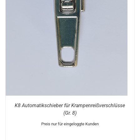
DIESES
OPTIONEN WÄHLEN
/
DETAILS
PRODUKT
WEIST
MEHRERE
VARIANTEN
AUF.
DIE
OPTIONEN
KÖNNEN
AUF
DER
PRODUKTSEITE
GEWÄHLT
WERDEN
K8 Automatikschieber für Krampenreißverschlüsse
(Gr. 8)
Preis nur für eingeloggte Kunden