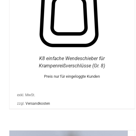
DIE
OPTIONEN
KÖNNEN
AUF
DER
PRODUKTSEITE
GEWÄHLT
WERDEN
K8 einfache Wendeschieber für
Krampenreißverschlüsse (Gr. 8)
Preis nur für eingeloggte Kunden
exkl. MwSt.
zzgl.
Versandkosten