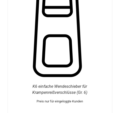
DIESES
OPTIONEN WÄHLEN
/
DETAILS
PRODUKT
WEIST
MEHRERE
VARIANTEN
AUF.
DIE
OPTIONEN
KÖNNEN
AUF
DER
PRODUKTSEITE
GEWÄHLT
WERDEN
K6 einfache Wendeschieber für
Krampenreißverschlüsse (Gr. 6)
Preis nur für eingeloggte Kunden