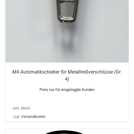
OPTIONEN
KÖNNEN
AUF
DER
PRODUKTSEITE
GEWÄHLT
WERDEN
M4 Automatikschieber für Metallreißverschlüsse (Gr.
4)
Preis nur für eingeloggte Kunden
exkl. MwSt.
zzgl.
Versandkosten