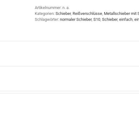
Artikelnummer:
n. a.
Kategorien:
Schieber
,
Reißverschlüsse
,
Metallschieber mit 
Schlagwörter:
normaler Schieber
,
S10
,
Schieber
,
einfach
,
ei