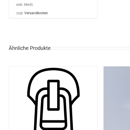
exkl. MwSt.
zzgl.
Versandkosten
Ähnliche Produkte
DIESES
OPTIONEN WÄHLEN
/
DETAILS
OP
PRODUKT