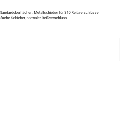
Standardoberflächen
,
Metallschieber für S10 Reißverschlüsse
nfache Schieber
,
normaler Reißverschluss