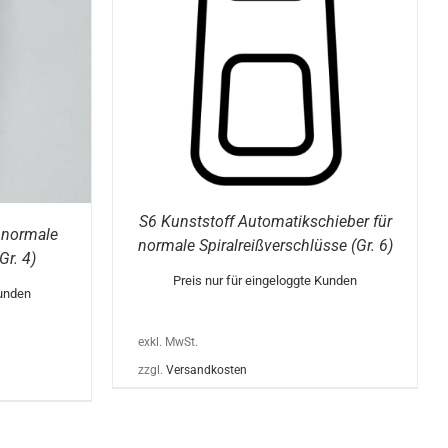
PRODUKT
WEIST
MEHRERE
VARIANTEN
AUF.
DIE
OPTIONEN
KÖNNEN
AUF
DER
PRODUKTSEITE
GEWÄHLT
WERDEN
S6 Kunststoff Automatikschieber für
 normale
normale Spiralreißverschlüsse (Gr. 6)
Gr. 4)
Preis nur für eingeloggte Kunden
Kunden
exkl. MwSt.
zzgl.
Versandkosten