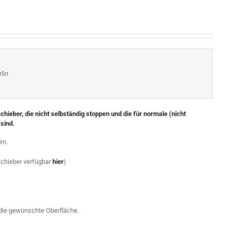
lin
hieber, die nicht selbständig stoppen und die für normale (nicht
sind.
en.
schieber verfügbar
hier
)
die gewünschte Oberfläche.