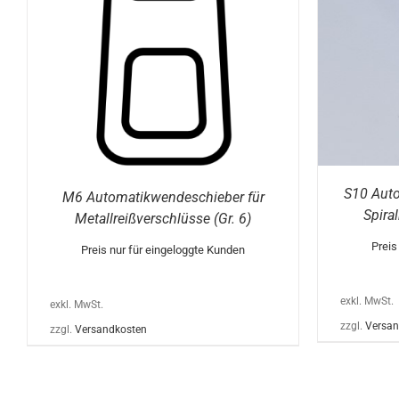
WEIST
MEHRERE
VARIANTEN
AUF.
DIE
OPTIONEN
KÖNNEN
AUF
DER
PRODUKTSEITE
GEWÄHLT
WERDEN
S10 Auto
M6 Automatikwendeschieber für
Spira
Metallreißverschlüsse (Gr. 6)
Preis
Preis nur für eingeloggte Kunden
exkl. MwSt.
exkl. MwSt.
zzgl.
Versan
zzgl.
Versandkosten