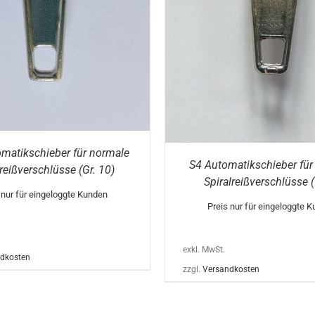
PRODUKT
WEIST
MEHRERE
VARIANTEN
AUF.
DIE
OPTIONEN
KÖNNEN
AUF
DER
PRODUKTSEITE
GEWÄHLT
WERDEN
matikschieber für normale
S4 Automatikschieber für
lreißverschlüsse (Gr. 10)
Spiralreißverschlüsse (
 nur für eingeloggte Kunden
Preis nur für eingeloggte 
exkl. MwSt.
dkosten
zzgl.
Versandkosten