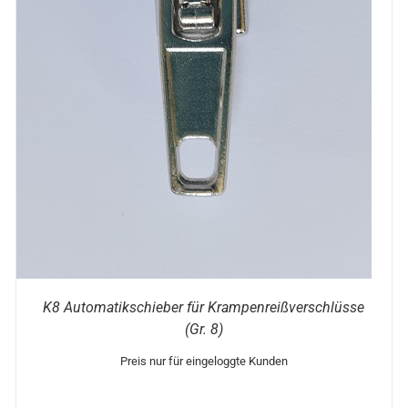
DIESES
OPTIONEN WÄHLEN
/
DETAILS
PRODUKT
WEIST
MEHRERE
VARIANTEN
AUF.
DIE
OPTIONEN
KÖNNEN
AUF
DER
PRODUKTSEITE
GEWÄHLT
WERDEN
K8 Automatikschieber für Krampenreißverschlüsse
(Gr. 8)
Preis nur für eingeloggte Kunden