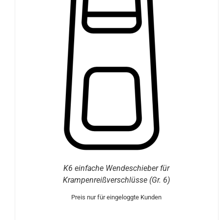
DIESES
OPTIONEN WÄHLEN
/
DETAILS
PRODUKT
WEIST
MEHRERE
VARIANTEN
AUF.
DIE
OPTIONEN
KÖNNEN
AUF
DER
PRODUKTSEITE
GEWÄHLT
WERDEN
K6 einfache Wendeschieber für
Krampenreißverschlüsse (Gr. 6)
Preis nur für eingeloggte Kunden