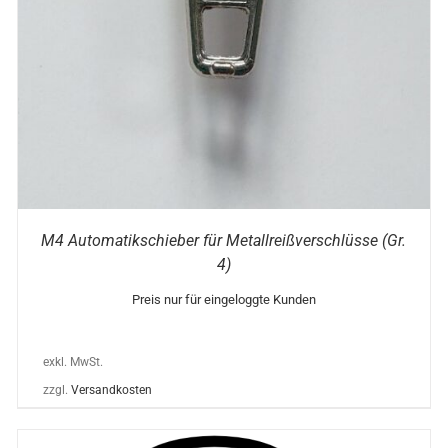
OPTIONEN
KÖNNEN
AUF
DER
PRODUKTSEITE
GEWÄHLT
WERDEN
M4 Automatikschieber für Metallreißverschlüsse (Gr.
4)
Preis nur für eingeloggte Kunden
exkl. MwSt.
zzgl.
Versandkosten