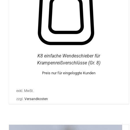
DIE
OPTIONEN
KÖNNEN
AUF
DER
PRODUKTSEITE
GEWÄHLT
WERDEN
K8 einfache Wendeschieber für
Krampenreißverschlüsse (Gr. 8)
Preis nur für eingeloggte Kunden
exkl. MwSt.
zzgl.
Versandkosten