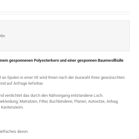
lin
inem gesponnenen Polyesterkern und einer gesponnen Baumwollhülle
hl an Spulen in einer VE wird Ihnen nach der Auswahl Ihres gewünschten
d auf Anfrage lieferbar.
und verdichtet das durch den Nähvorgang entstandene Loch.
leidung, Matratzen, Filter, Buchbinderei, Planen, Autositze, Airbag,
 Kantenzwirn.
ielfaches davon.