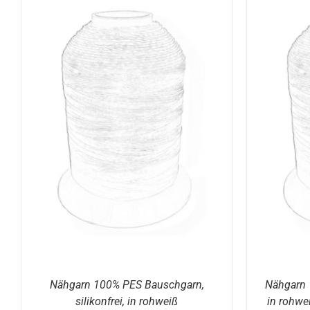
DIESES
AUSFÜHRUNG WÄHLEN
/
DETAILS
PRODUKT
WEIST
MEHRERE
VARIANTEN
AUF.
DIE
OPTIONEN
KÖNNEN
AUF
DER
E
PRODUKTSEITE
GEWÄHLT
WERDEN
Nähgarn 100% PES Bauschgarn,
Nähgarn 
silikonfrei, in rohweiß
in rohwe