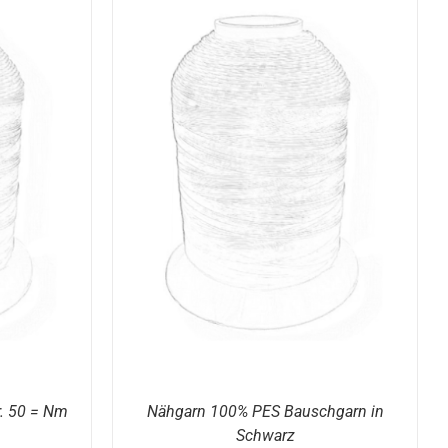
DIESES
/
DETAILS
PRODUKT
WEIST
MEHRERE
VARIANTEN
AUF.
DIE
OPTIONEN
KÖNNEN
AUF
DER
PRODUKTSEITE
GEWÄHLT
WERDEN
. 50 = Nm
Nähgarn 100% PES Bauschgarn in
Schwarz