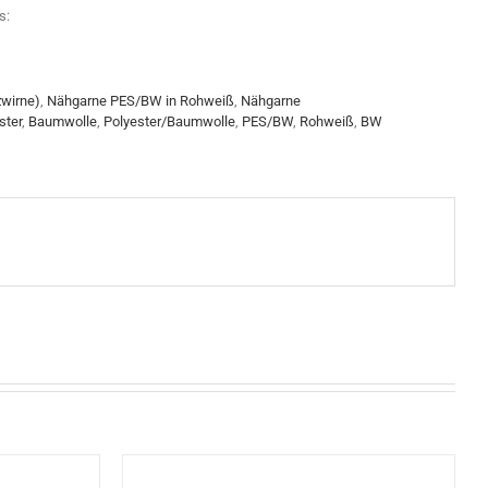
s:
wirne)
,
Nähgarne PES/BW in Rohweiß
,
Nähgarne
ster
,
Baumwolle
,
Polyester/Baumwolle
,
PES/BW
,
Rohweiß
,
BW