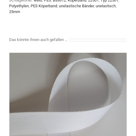
Schlagwörter:
weiß
,
PES
,
B33612
,
Köperband
,
22501
,
Typ 22501
,
Polyethylen
,
PES Köperband
,
unelastische Bänder
,
unelastisch
,
25mm
Das könnte Ihnen auch gefallen …