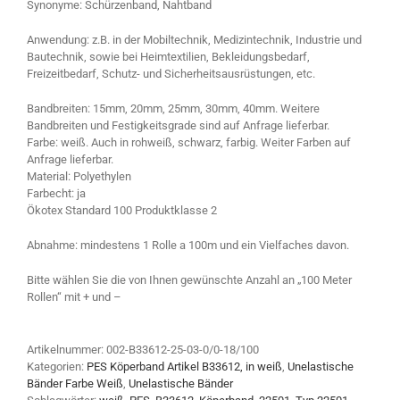
Synonyme: Schürzenband, Nahtband
Anwendung: z.B. in der Mobiltechnik, Medizintechnik, Industrie und
Bautechnik, sowie bei Heimtextilien, Bekleidungsbedarf,
Freizeitbedarf, Schutz- und Sicherheitsausrüstungen, etc.
Bandbreiten: 15mm, 20mm, 25mm, 30mm, 40mm. Weitere
Bandbreiten und Festigkeitsgrade sind auf Anfrage lieferbar.
Farbe: weiß. Auch in rohweiß, schwarz, farbig. Weiter Farben auf
Anfrage lieferbar.
Material: Polyethylen
Farbecht: ja
Ökotex Standard 100 Produktklasse 2
Abnahme: mindestens 1 Rolle a 100m und ein Vielfaches davon.
Bitte wählen Sie die von Ihnen gewünschte Anzahl an „100 Meter
Rollen“ mit + und –
Artikelnummer:
002-B33612-25-03-0/0-18/100
Kategorien:
PES Köperband Artikel B33612, in weiß
,
Unelastische
Bänder Farbe Weiß
,
Unelastische Bänder