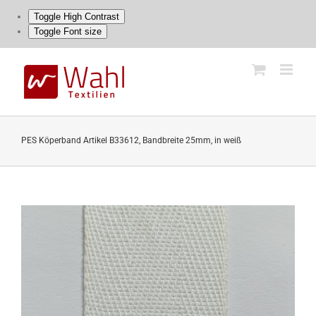
Toggle High Contrast
Toggle Font size
Skip
to
content
PES Köperband Artikel B33612, Bandbreite 25mm, in weiß