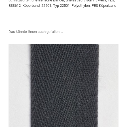
Schlagwörter:
unelastische Bänder
,
unelastisch
,
30mm
,
weiß
,
PES
,
B33612
,
Köperband
,
22501
,
Typ 22501
,
Polyethylen
,
PES Köperband
Das könnte Ihnen auch gefallen …