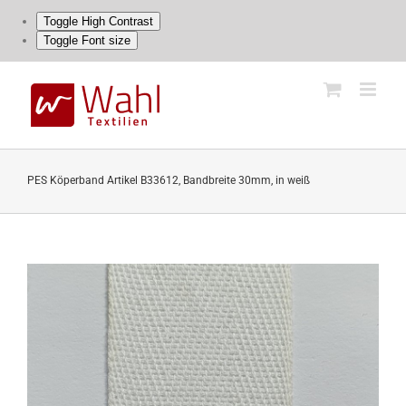
Toggle High Contrast
Toggle Font size
Skip
to
content
PES Köperband Artikel B33612, Bandbreite 30mm, in weiß