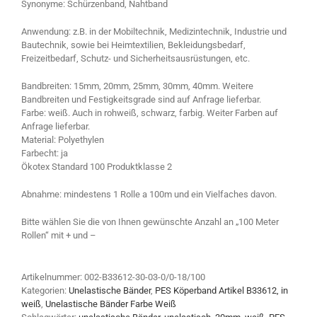
Synonyme: Schürzenband, Nahtband
Anwendung: z.B. in der Mobiltechnik, Medizintechnik, Industrie und
Bautechnik, sowie bei Heimtextilien, Bekleidungsbedarf,
Freizeitbedarf, Schutz- und Sicherheitsausrüstungen, etc.
Bandbreiten: 15mm, 20mm, 25mm, 30mm, 40mm. Weitere
Bandbreiten und Festigkeitsgrade sind auf Anfrage lieferbar.
Farbe: weiß. Auch in rohweiß, schwarz, farbig. Weiter Farben auf
Anfrage lieferbar.
Material: Polyethylen
Farbecht: ja
Ökotex Standard 100 Produktklasse 2
Abnahme: mindestens 1 Rolle a 100m und ein Vielfaches davon.
Bitte wählen Sie die von Ihnen gewünschte Anzahl an „100 Meter
Rollen“ mit + und –
Artikelnummer:
002-B33612-30-03-0/0-18/100
Kategorien:
Unelastische Bänder
,
PES Köperband Artikel B33612, in
weiß
,
Unelastische Bänder Farbe Weiß