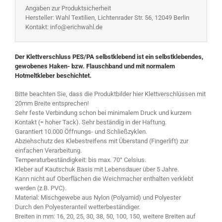
Angaben zur Produktsicherheit
Hersteller: Wahl Textilien, Lichtenrader Str. 56, 12049 Berlin
Kontakt: info@erichwahl.de
Der Klettverschluss PES/PA selbstklebend ist ein selbstklebendes,
gewobenes Haken- bzw. Flauschband und mit normalem
Hotmeltkleber beschichtet.
Bitte beachten Sie, dass die Produktbilder hier Klettverschlüssen mit
20mm Breite entsprechen!
Sehr feste Verbindung schon bei minimalem Druck und kurzem
Kontakt (= hoher Tack). Sehr beständig in der Haftung.
Garantiert 10.000 Öffnungs- und Schließzyklen.
Abziehschutz des Klebestreifens mit Überstand (Fingerlift) zur
einfachen Verarbeitung.
Temperaturbeständigkeit: bis max. 70° Celsius.
Kleber auf Kautschuk Basis mit Lebensdauer über 5 Jahre.
Kann nicht auf Oberflächen die Weichmacher enthalten verklebt
werden (z.B. PVC).
Material: Mischgewebe aus Nylon (Polyamid) und Polyester
Durch den Polyesteranteil wetterbeständiger.
Breiten in mm: 16, 20, 25, 30, 38, 50, 100, 150, weitere Breiten auf