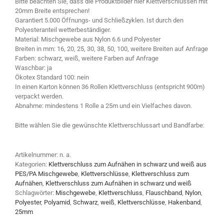
Bitte beachten Sie, dass die Produktbilder hier Klettverschlüssen mit
20mm Breite entsprechen!
Garantiert 5.000 Öffnungs- und Schließzyklen. Ist durch den
Polyesteranteil wetterbeständiger.
Material: Mischgewebe aus Nylon 6.6 und Polyester
Breiten in mm: 16, 20, 25, 30, 38, 50, 100, weitere Breiten auf Anfrage
Farben: schwarz, weiß, weitere Farben auf Anfrage
Waschbar: ja
Ökotex Standard 100: nein
In einen Karton können 36 Rollen Klettverschluss (entspricht 900m)
verpackt werden.
Abnahme: mindestens 1 Rolle a 25m und ein Vielfaches davon.
Bitte wählen Sie die gewünschte Klettverschlussart und Bandfarbe:
Artikelnummer:
n. a.
Kategorien:
Klettverschluss zum Aufnähen in schwarz und weiß aus
PES/PA Mischgewebe
,
Klettverschlüsse
,
Klettverschluss zum
Aufnähen
,
Klettverschluss zum Aufnähen in schwarz und weiß
Schlagwörter:
Mischgewebe
,
Klettverschluss
,
Flauschband
,
Nylon
,
Polyester
,
Polyamid
,
Schwarz
,
weiß
,
Klettverschlüsse
,
Hakenband
,
25mm